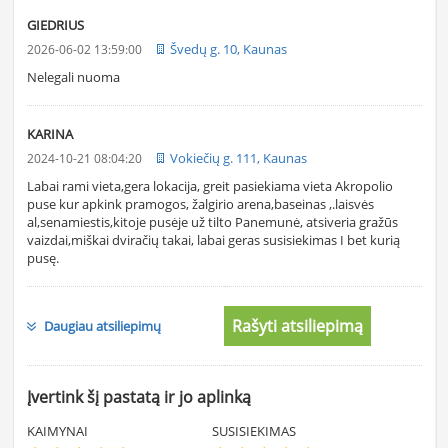
GIEDRIUS
Švedų g. 10, Kaunas
2026-06-02 13:59:00
Nelegali nuoma
KARINA
Vokiečių g. 111, Kaunas
2024-10-21 08:04:20
Labai rami vieta,gera lokacija, greit pasiekiama vieta Akropolio
puse kur apkink pramogos, žalgirio arena,baseinas ,.laisvės
al,senamiestis,kitoje pusėje už tilto Panemunė, atsiveria gražūs
vaizdai,miškai dviračių takai, labai geras susisiekimas I bet kurią
pusę.
Rašyti atsiliepimą
Daugiau atsiliepimų
Įvertink šį pastatą ir jo aplinką
KAIMYNAI
SUSISIEKIMAS