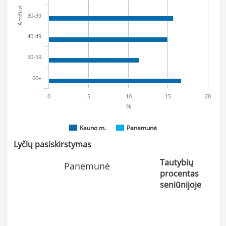
Amžius
30-39
40-49
50-59
60+
0
5
10
15
20
%
Kauno m.
Panemunė
Lyčių pasiskirstymas
Tautybių
Panemunė
procentas
seniūnijoje