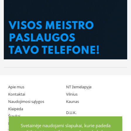
Apie mus
NT žemėlapyje
Kontaktai
Vilnius
Naudojimosi sąlygos
Kaunas
Klaipėda
D.U.K.
Šiauliai
Partneriai
Panevėžys
Svetainėje naudojami slapukai, kurie padeda
Žiniasklaida