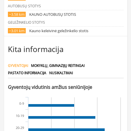
AUTOBUSŲ STOTYS
~3.58 km
KAUNO AUTOBUSŲ STOTIS
GELEŽINKELIO STOTYS
~3.01 km
Kauno keleivinė geležinkelio stotis
Kita informacija
GYVENTOJAI
MOKYKLŲ, GIMNAZIJŲ REITINGAI
PASTATO INFORMACIJA
NUSIKALTIMAI
Gyventojų vidutinis amžius seniūnijoje
0-9
10-19
20-29