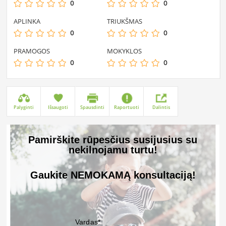
0
0
APLINKA
TRIUKŠMAS
0
0
PRAMOGOS
MOKYKLOS
0
0
Palyginti
Išsaugoti
Spausdinti
Raportuoti
Dalintis
Pamirškite rūpesčius susijusius su
nekilnojamu turtu!
Gaukite NEMOKAMĄ konsultaciją!
Vardas*