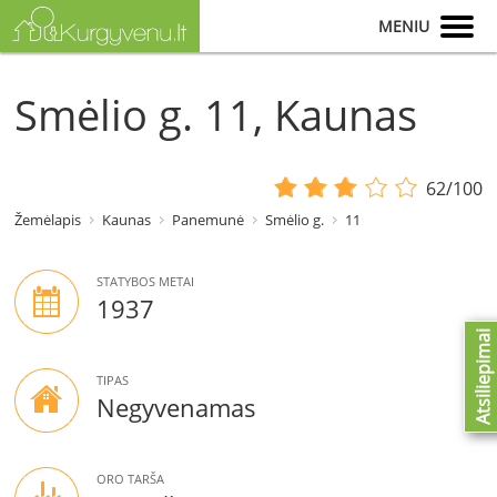
MENIU
Smėlio g. 11, Kaunas
62/100
Žemėlapis
Kaunas
Panemunė
Smėlio g.
11
STATYBOS METAI
1937
Atsiliepimai
TIPAS
Negyvenamas
ORO TARŠA