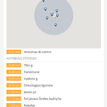
~5.51 km
Atstumas iki centro
AUTOBUSŲ STOTELĖS
~0.39 km
Tilto g.
~0.48 km
Panemunė
~0.65 km
Vaidoto g.
~0.76 km
Onkologijos ligoninė
~1.56 km
Jiesios pl.
~1.72 km
Švč.Jėzaus Širdies bažnyčia
~2.23 km
Rokeliai