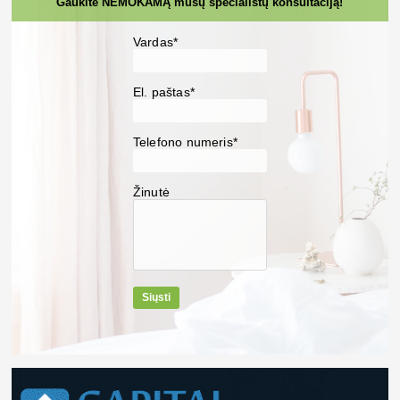
Gaukite NEMOKAMĄ mūsų specialistų konsultaciją!
Vardas*
El. paštas*
Telefono numeris*
Žinutė
Siųsti