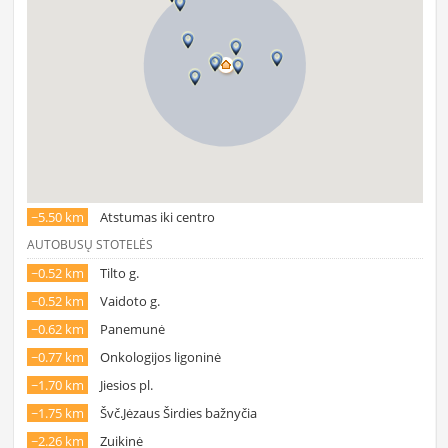
~5.50 km
Atstumas iki centro
AUTOBUSŲ STOTELĖS
~0.52 km
Tilto g.
~0.52 km
Vaidoto g.
~0.62 km
Panemunė
~0.77 km
Onkologijos ligoninė
~1.70 km
Jiesios pl.
~1.75 km
Švč.Jėzaus Širdies bažnyčia
~2.26 km
Zuikinė