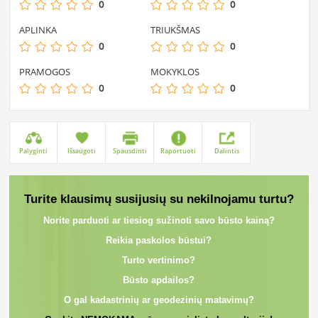
0
0
APLINKA
TRIUKŠMAS
0
0
PRAMOGOS
MOKYKLOS
0
0
Palyginti
Išsaugoti
Spausdinti
Raportuoti
Dalintis
Turite klausimų susijusių su nekilnojamu turtu?
Norite parduoti ar tiesiog sužinoti savo būsto kainą?
Reikia paskolos būstui?
Turto vertinimo?
Būsto apdailos?
O gal kadastrinių ar geodezinių matavimų?