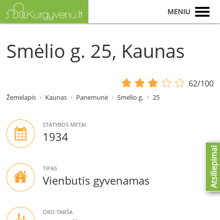
MENIU
Smėlio g. 25, Kaunas
62/100
Žemėlapis
Kaunas
Panemunė
Smėlio g.
25
STATYBOS METAI
1934
Atsiliepimai
TIPAS
Vienbutis gyvenamas
ORO TARŠA