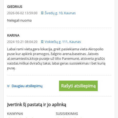
GIEDRIUS
Švedų g. 10, Kaunas
2026-06-02 13:59:00
Nelegali nuoma
KARINA
Vokiečių g. 111, Kaunas
2024-10-21 08:04:20
Labai rami vieta,gera lokacija, greit pasiekiama vieta Akropolio
puse kur apkink pramogos, žalgirio arena,baseinas ,.laisvės
al,senamiestis,kitoje pusėje už tilto Panemunė, atsiveria gražūs
vaizdai,miškai dviračių takai, labai geras susisiekimas I bet kurią
pusę.
Rašyti atsiliepimą
Daugiau atsiliepimų
Įvertink šį pastatą ir jo aplinką
KAIMYNAI
SUSISIEKIMAS