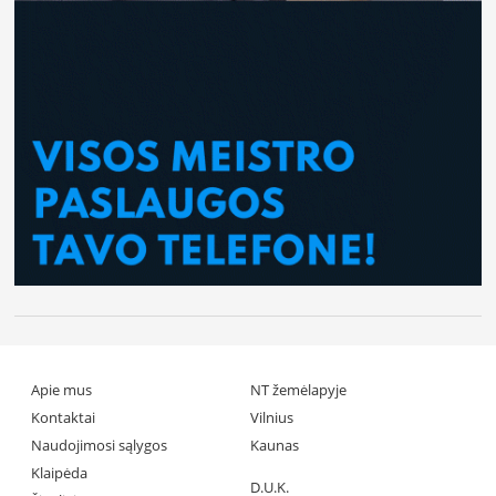
Apie mus
NT žemėlapyje
Kontaktai
Vilnius
Naudojimosi sąlygos
Kaunas
Klaipėda
D.U.K.