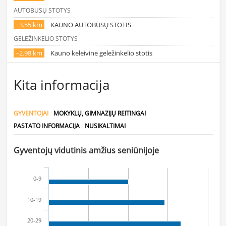
AUTOBUSŲ STOTYS
~3.55 km
KAUNO AUTOBUSŲ STOTIS
GELEŽINKELIO STOTYS
~2.98 km
Kauno keleivinė geležinkelio stotis
Kita informacija
GYVENTOJAI
MOKYKLŲ, GIMNAZIJŲ REITINGAI
PASTATO INFORMACIJA
NUSIKALTIMAI
Gyventojų vidutinis amžius seniūnijoje
0-9
10-19
20-29