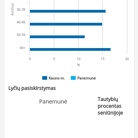
Amžius
30-39
40-49
50-59
60+
0
5
10
15
20
%
Kauno m.
Panemunė
Lyčių pasiskirstymas
Tautybių
Panemunė
procentas
seniūnijoje