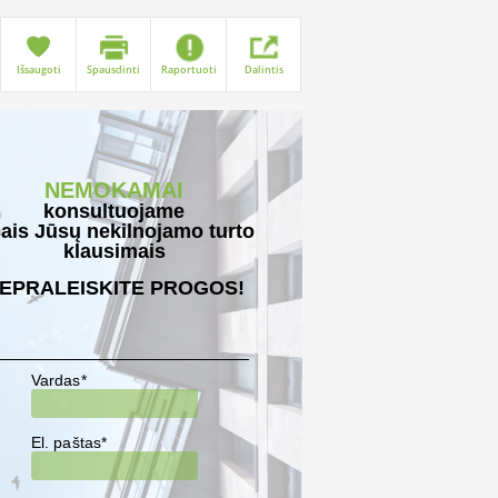
Išsaugoti
Spausdinti
Raportuoti
Dalintis
NEMOKAMAI
konsultuojame
sais Jūsų nekilnojamo turto
klausimais
EPRALEISKITE PROGOS!
Vardas*
El. paštas*