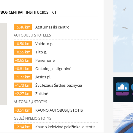
YBOS CENTRAI
INSTITUCIJOS
KITI
~5.46 km
Atstumas iki centro
AUTOBUSŲ STOTELĖS
~0.50 km
Vaidoto g.
~0.55 km
Tilto g.
~0.65 km
Panemunė
~0.81 km
Onkologijos ligoninė
~1.72 km
Jiesios pl.
~1.73 km
Švč.Jėzaus Širdies bažnyčia
~2.27 km
Zuikinė
AUTOBUSŲ STOTYS
~3.51 km
KAUNO AUTOBUSŲ STOTIS
GELEŽINKELIO STOTYS
~2.94 km
Kauno keleivinė geležinkelio stotis