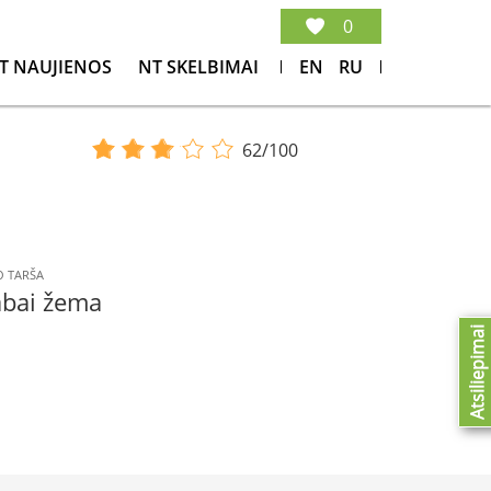
0
T NAUJIENOS
NT SKELBIMAI
EN
RU
62/100
 TARŠA
abai žema
Atsiliepimai