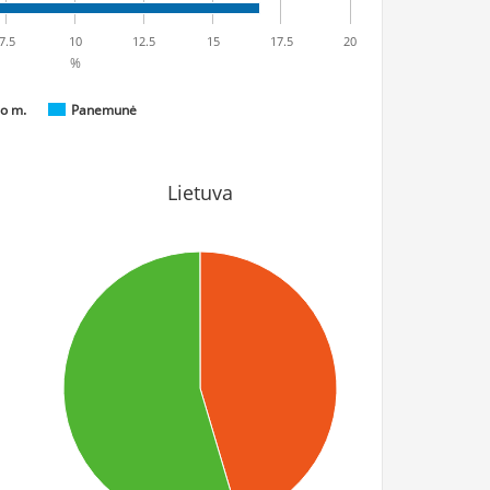
7.5
10
12.5
15
17.5
20
%
o m.
Panemunė
Lietuva