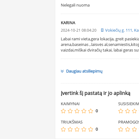
Nelegali nuoma
KARINA
Vokiečių g. 111, K
2024-10-21 08:04:20
Labai rami vieta,gera lokacija, greit pasie
arena,baseinas ,.laisvės al,senamiestis,kit
vaizdai,miškai dviračių takai, labai geras su
Daugiau atsiliepimų
Įvertink šį pastatą ir jo aplinką
KAIMYNAI
SUSISIEKI
0
TRIUKŠMAS
PRAMOGO
0