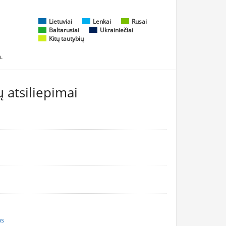
Lietuviai
Lenkai
Rusai
Baltarusiai
Ukrainiečiai
Kitų tautybių
.
 atsiliepimai
as