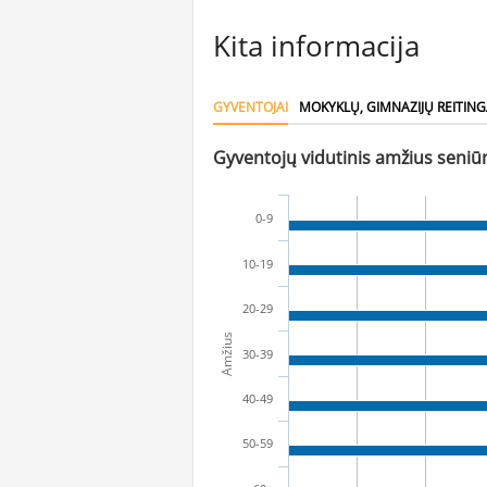
Kita informacija
GYVENTOJAI
MOKYKLŲ, GIMNAZIJŲ REITING
Gyventojų vidutinis amžius seniūn
0-9
10-19
20-29
Amžius
30-39
40-49
50-59