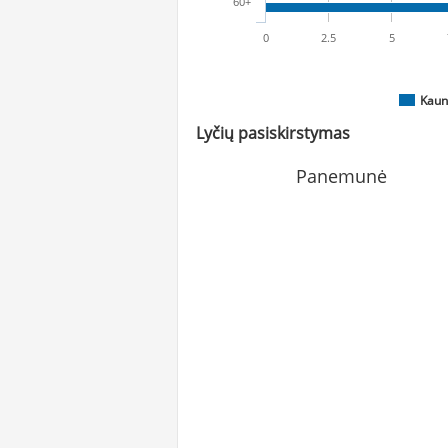
60+
0
2.5
5
Kaun
Lyčių pasiskirstymas
Panemunė