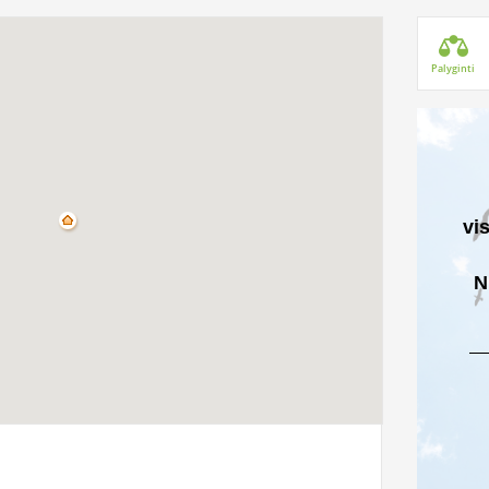
Palyginti
vi
N