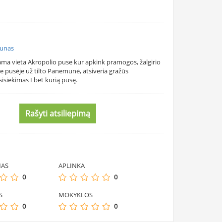
aunas
kiama vieta Akropolio puse kur apkink pramogos, žalgirio
oje pusėje už tilto Panemunė, atsiveria gražūs
sisiekimas I bet kurią pusę.
Rašyti atsiliepimą
MAS
APLINKA
0
0
S
MOKYKLOS
0
0