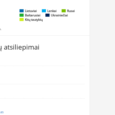
Lietuviai
Lenkai
Rusai
Baltarusiai
Ukrainiečiai
Kitų tautybių
.
 atsiliepimai
nas