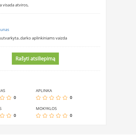
a visada atviros,
aunas
utvarkyta..darko aplinkiniams vaizda
Rašyti atsiliepimą
MAS
APLINKA
0
0
S
MOKYKLOS
0
0