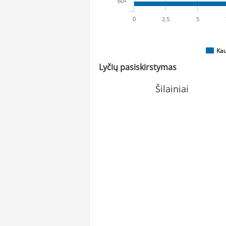
60+
0
2.5
5
Ka
Lyčių pasiskirstymas
Šilainiai