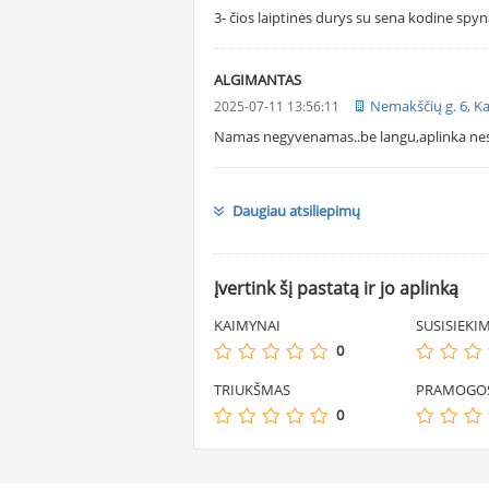
3- čios laiptinės durys su sena kodine spyn
ALGIMANTAS
Nemakščių g. 6, K
2025-07-11 13:56:11
Namas negyvenamas..be langu,aplinka nes
Daugiau atsiliepimų
Įvertink šį pastatą ir jo aplinką
KAIMYNAI
SUSISIEKI
0
TRIUKŠMAS
PRAMOGO
0