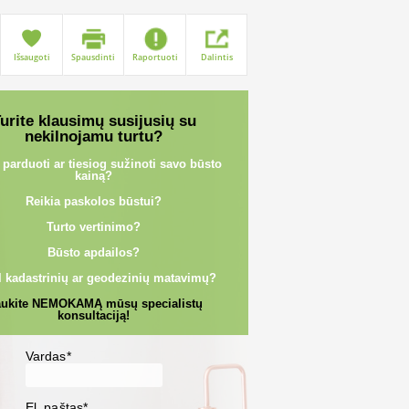
Išsaugoti
Spausdinti
Raportuoti
Dalintis
urite klausimų susijusių su
nekilnojamu turtu?
 parduoti ar tiesiog sužinoti savo būsto
kainą?
Reikia paskolos būstui?
Turto vertinimo?
Būsto apdailos?
l kadastrinių ar geodezinių matavimų?
ukite NEMOKAMĄ mūsų specialistų
konsultaciją!
Vardas*
El. paštas*