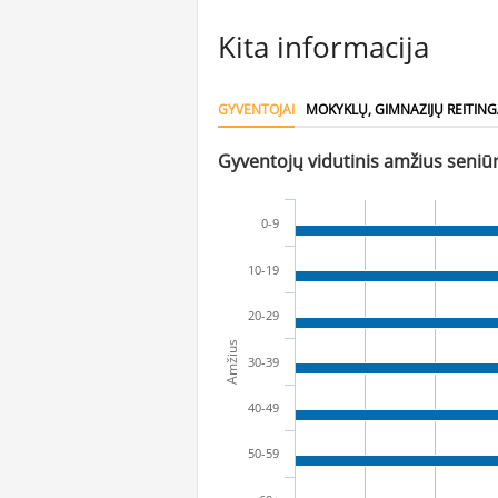
Kita informacija
GYVENTOJAI
MOKYKLŲ, GIMNAZIJŲ REITING
Gyventojų vidutinis amžius seniūn
0-9
10-19
20-29
Amžius
30-39
40-49
50-59