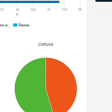
7.5
10
12.5
15
17.5
20
%
uno m.
Šilainiai
Lietuva