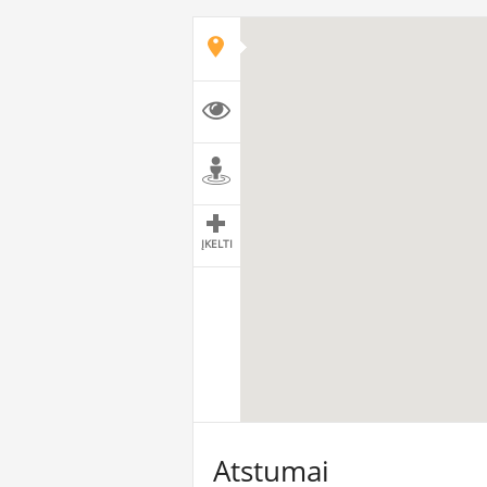
ĮKELTI
Atstumai