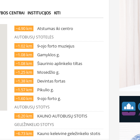
YBOS CENTRAI
INSTITUCIJOS
KITI
~4.90 km
Atstumas iki centro
AUTOBUSŲ STOTELĖS
~1.02 km
9-ojo forto muziejus
~1.08 km
Gamyklos g.
~1.08 km
Šiaurinio aplinkelio tiltas
~1.25 km
Mosėdžio g.
~1.38 km
Devintas fortas
~1.57 km
Pikulio g.
~1.60 km
9-ojo forto g.
AUTOBUSŲ STOTYS
~6.20 km
KAUNO AUTOBUSŲ STOTIS
GELEŽINKELIO STOTYS
~6.73 km
Kauno keleivinė geležinkelio stotis