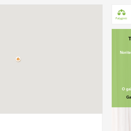
Palyginti
T
Norite
O ga
Ga