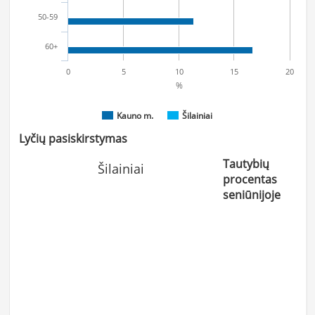
50-59
60+
0
5
10
15
20
%
Kauno m.
Šilainiai
Lyčių pasiskirstymas
Tautybių
Šilainiai
procentas
seniūnijoje