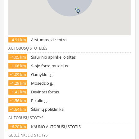
~4.91 km
Atstumas iki centro
AUTOBUSŲ STOTELĖS
~1.05 km
Šiaurinio aplinkelio tiltas
~1.06 km
9-ojo forto muziejus
~1.09 km
Gamyklos g.
~1.29 km
Mosėdžio g.
~1.42 km
Devintas fortas
~1.56 km
Pikulio g.
~1.64 km
Šilainių poliklinika
AUTOBUSŲ STOTYS
~6.20 km
KAUNO AUTOBUSŲ STOTIS
GELEŽINKELIO STOTYS