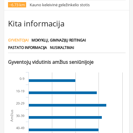
~6.73 km
Kauno keleivinė geležinkelio stotis
Kita informacija
GYVENTOJAI
MOKYKLŲ, GIMNAZIJŲ REITINGAI
PASTATO INFORMACIJA
NUSIKALTIMAI
Gyventojų vidutinis amžius seniūnijoje
0-9
10-19
20-29
Amžius
30-39
40-49