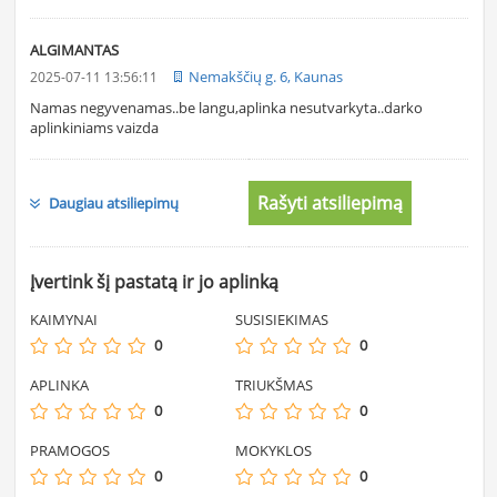
ALGIMANTAS
Nemakščių g. 6, Kaunas
2025-07-11 13:56:11
Namas negyvenamas..be langu,aplinka nesutvarkyta..darko
aplinkiniams vaizda
Rašyti atsiliepimą
Daugiau atsiliepimų
Įvertink šį pastatą ir jo aplinką
KAIMYNAI
SUSISIEKIMAS
0
0
APLINKA
TRIUKŠMAS
0
0
PRAMOGOS
MOKYKLOS
0
0