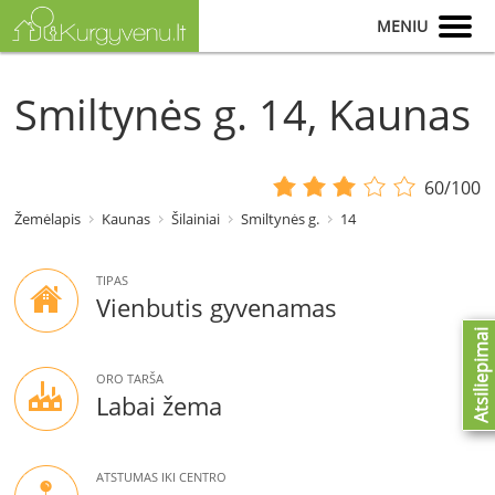
MENIU
Smiltynės g. 14, Kaunas
60/100
Žemėlapis
Kaunas
Šilainiai
Smiltynės g.
14
TIPAS
Vienbutis gyvenamas
Atsiliepimai
ORO TARŠA
Labai žema
ATSTUMAS IKI CENTRO