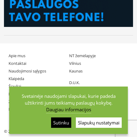
Apie mus
NT žemėlapyje
Kontaktai
Vilnius
Naudojimosi sąlygos
Kaunas
Klaipėda
D.U.K.
Šiauliai
Partneriai
Panevėžys
Svetainėje naudojami slapukai, kurie padeda
Žiniasklaida
užtikrinti jums teikiamų paslaugų kokybę.
Daugiau informacijos
Investuotojai
+370686 77737
Sutinku
Slapukų nustatymai
© 2026 KurGyvenu.lt