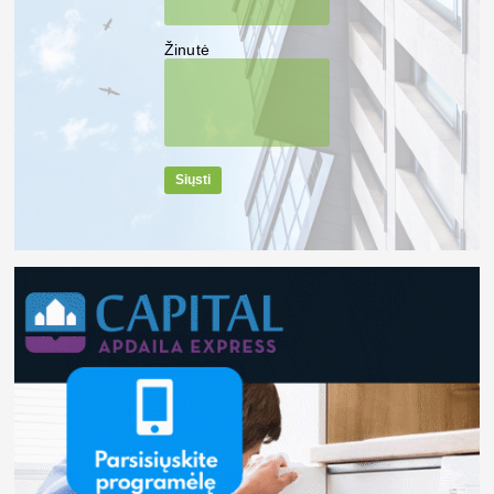
Žinutė
Siųsti