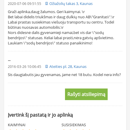
Ožiažolių takas 3, Kaunas
2020-07-06 09:51:55
Graži aplinka,daug žalumos. Geri kaimynai. \r
Bet labai didelis triukšmas ir daug dulkių nuo AB\"Granitas\".\r
Labai prastas susiekimas viešuoju transportu su centru. Todėl
būtinas nuosavas automobilis.\r
Nors didesnė dalis gyvenamieji namai,bet vis dar \"sodų
bendrijos\" statusas. Keliai labai prasti,nėra gatvių apšvietimo.
Laukiam \"sodų bendrijos\" statuso panaikinimo!
...
Ateities pl. 28, Kaunas
2016-03-26 10:06:45
Sis daugiabutis jau gyvenamas, jame net 18 butu. Kodel nera info?
Rašyti atsiliepimą
Įvertink šį pastatą ir jo aplinką
KAIMYNAI
SUSISIEKIMAS