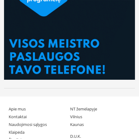
Apie mus
NT žemėlapyje
Kontaktai
Vilnius
Naudojimosi sąlygos
Kaunas
Klaipėda
D.U.K.