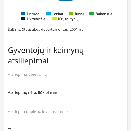
Lietuviai
Lenkai
Rusai
Baltarusiai
Ukrainiečiai
Kitų tautybių
Šaltinis: Statistikos departamentas, 2001 m.
Gyventojų ir kaimynų
atsiliepimai
Atsiliepimai apie namą
Atsiliepimų nėra. Būk pirmas!
Atsiliepimai apie aplinkinius namus
.....