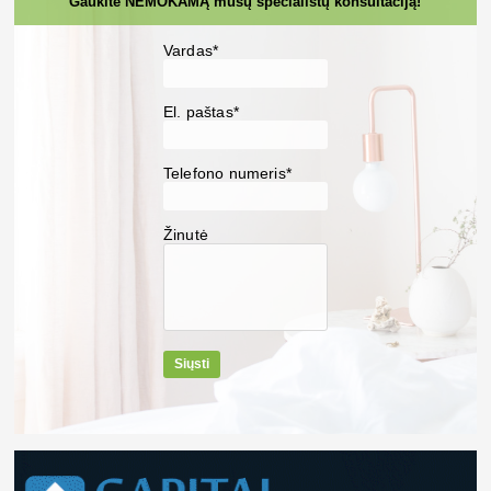
Gaukite NEMOKAMĄ mūsų specialistų konsultaciją!
Vardas*
El. paštas*
Telefono numeris*
Žinutė
Siųsti