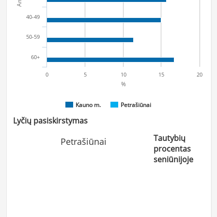
40-49
50-59
60+
0
5
10
15
20
%
Kauno m.
Petrašiūnai
Lyčių pasiskirstymas
Tautybių
Petrašiūnai
procentas
seniūnijoje