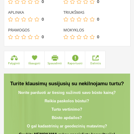
0
0
APLINKA
TRIUKŠMAS
0
0
PRAMOGOS
MOKYKLOS
0
0
Palyginti
Išsaugoti
Spausdinti
Raportuoti
Dalintis
Turite klausimų susijusių su nekilnojamu turtu?
Norite parduoti ar tiesiog sužinoti savo būsto kainą?
Reikia paskolos būstui?
Turto vertinimo?
Būsto apdailos?
O gal kadastrinių ar geodezinių matavimų?