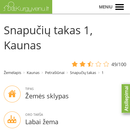
MENIU
Snapučių takas 1,
Kaunas
49/100
Žemėlapis
Kaunas
Petrašiūnai
Snapučių takas
1
Atsiliepimai
TIPAS
Žemės sklypas
ORO TARŠA
Labai žema