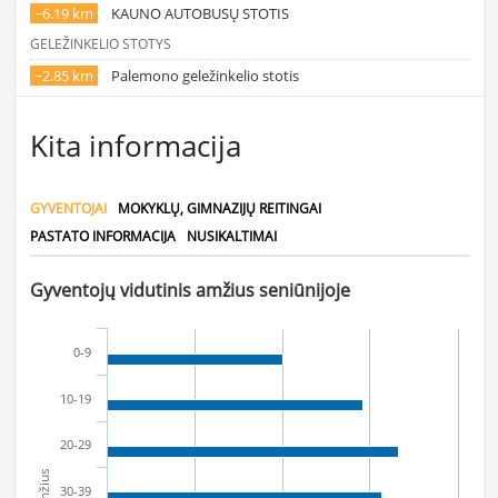
~6.19 km
KAUNO AUTOBUSŲ STOTIS
GELEŽINKELIO STOTYS
~2.85 km
Palemono geležinkelio stotis
Kita informacija
GYVENTOJAI
MOKYKLŲ, GIMNAZIJŲ REITINGAI
PASTATO INFORMACIJA
NUSIKALTIMAI
Gyventojų vidutinis amžius seniūnijoje
0-9
10-19
20-29
Amžius
30-39