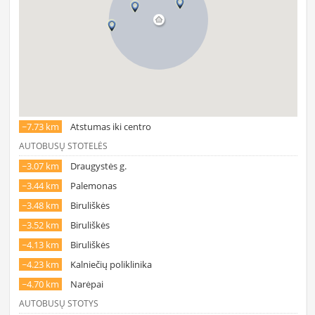
~7.73 km
Atstumas iki centro
AUTOBUSŲ STOTELĖS
~3.07 km
Draugystės g.
~3.44 km
Palemonas
~3.48 km
Biruliškės
~3.52 km
Biruliškės
~4.13 km
Biruliškės
~4.23 km
Kalniečių poliklinika
~4.70 km
Narėpai
AUTOBUSŲ STOTYS