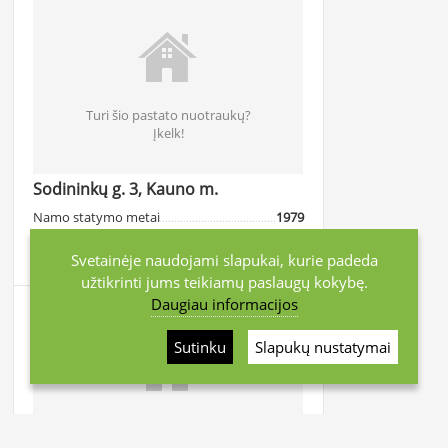
Turi šio pastato nuotraukų?
Įkelk!
Sodininkų g. 3, Kauno m.
Namo statymo metai
1979
Atstumas iki centro
~3.72 km
Svetainėje naudojami slapukai, kurie padeda
užtikrinti jums teikiamų paslaugų kokybę.
Daugiau informacijos
Sutinku
Slapukų nustatymai
Turi šio pastato nuotraukų?
Įkelk!