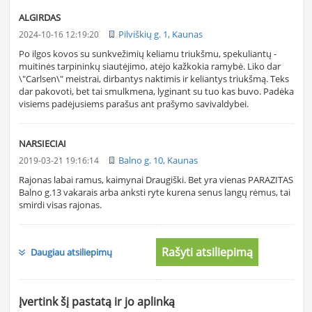
ALGIRDAS
Pilviškių g. 1, Kaunas
2024-10-16 12:19:20
Po ilgos kovos su sunkvežimių keliamu triukšmu, spekuliantų -
muitinės tarpininkų siautėjimo, atėjo kažkokia ramybė. Liko dar
\"Carlsen\" meistrai, dirbantys naktimis ir keliantys triukšmą. Teks
dar pakovoti, bet tai smulkmena, lyginant su tuo kas buvo. Padėka
visiems padėjusiems parašus ant prašymo savivaldybei.
NARSIECIAI
Balno g. 10, Kaunas
2019-03-21 19:16:14
Rajonas labai ramus, kaimynai Draugiški. Bet yra vienas PARAZITAS
Balno g.13 vakarais arba anksti ryte kurena senus langų rėmus, tai
smirdi visas rajonas.
Rašyti atsiliepimą
Daugiau atsiliepimų
Įvertink šį pastatą ir jo aplinką