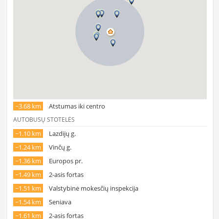
~3.68 km
Atstumas iki centro
AUTOBUSŲ STOTELĖS
~1.10 km
Lazdijų g.
~1.24 km
Vinčų g.
~1.36 km
Europos pr.
~1.49 km
2-asis fortas
~1.51 km
Valstybinė mokesčių inspekcija
~1.54 km
Seniava
~1.61 km
2-asis fortas