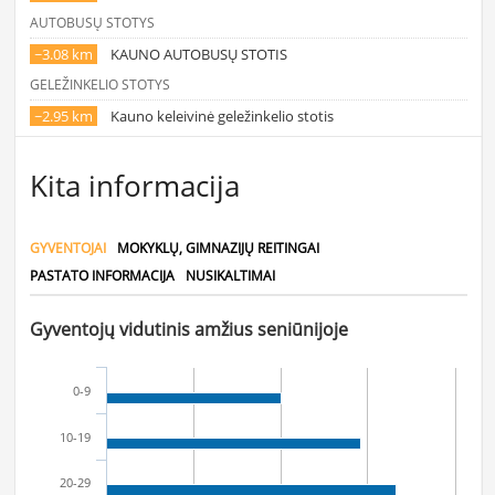
AUTOBUSŲ STOTYS
~3.08 km
KAUNO AUTOBUSŲ STOTIS
GELEŽINKELIO STOTYS
~2.95 km
Kauno keleivinė geležinkelio stotis
Kita informacija
GYVENTOJAI
MOKYKLŲ, GIMNAZIJŲ REITINGAI
PASTATO INFORMACIJA
NUSIKALTIMAI
Gyventojų vidutinis amžius seniūnijoje
0-9
10-19
20-29