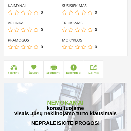
KAIMYNAI
SUSISIEKIMAS
0
0
APLINKA
TRIUKŠMAS
0
0
PRAMOGOS
MOKYKLOS
0
0
Palyginti
Išsaugoti
Spausdinti
Raportuoti
Dalintis
NEMOKAMAI
konsultuojame
visais Jūsų nekilnojamo turto klausimais
NEPRALEISKITE PROGOS!