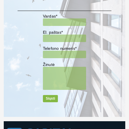
Vardas*
El. paštas*
Telefono numeris*
Žinutė
Siųsti