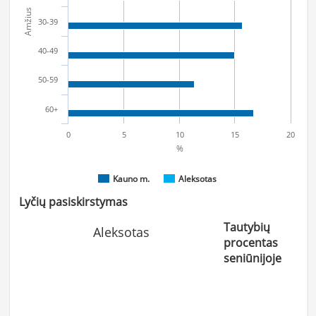
Amžius
30-39
40-49
50-59
60+
0
5
10
15
20
%
Kauno m.
Aleksotas
Lyčių pasiskirstymas
Tautybių
Aleksotas
procentas
seniūnijoje