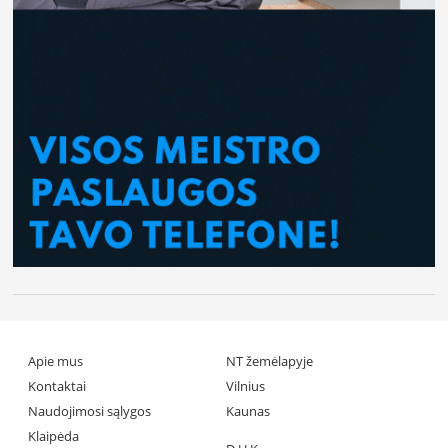
Apie mus
NT žemėlapyje
Kontaktai
Vilnius
Naudojimosi sąlygos
Kaunas
Klaipėda