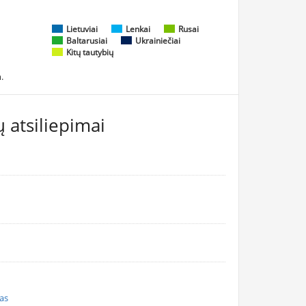
Lietuviai
Lenkai
Rusai
Baltarusiai
Ukrainiečiai
Kitų tautybių
.
 atsiliepimai
nas