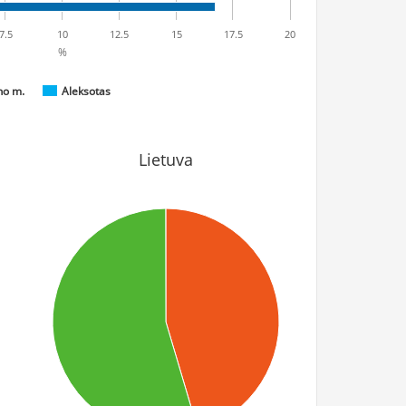
7.5
10
12.5
15
17.5
20
%
no m.
Aleksotas
Lietuva