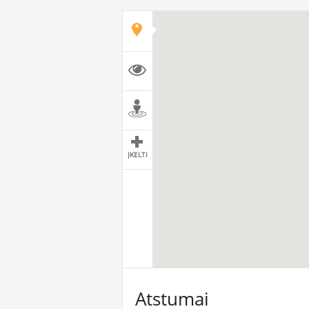
ĮKELTI
Atstumai