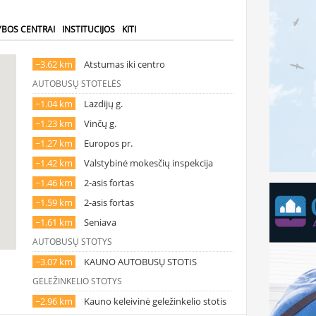
YBOS CENTRAI
INSTITUCIJOS
KITI
~3.62 km
Atstumas iki centro
AUTOBUSŲ STOTELĖS
~1.04 km
Lazdijų g.
~1.23 km
Vinčų g.
~1.27 km
Europos pr.
~1.42 km
Valstybinė mokesčių inspekcija
~1.46 km
2-asis fortas
~1.59 km
2-asis fortas
~1.61 km
Seniava
AUTOBUSŲ STOTYS
~3.07 km
KAUNO AUTOBUSŲ STOTIS
GELEŽINKELIO STOTYS
~2.96 km
Kauno keleivinė geležinkelio stotis