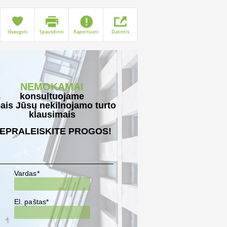
Išsaugoti
Spausdinti
Raportuoti
Dalintis
NEMOKAMAI
konsultuojame
sais Jūsų nekilnojamo turto
klausimais
EPRALEISKITE PROGOS!
Vardas*
El. paštas*