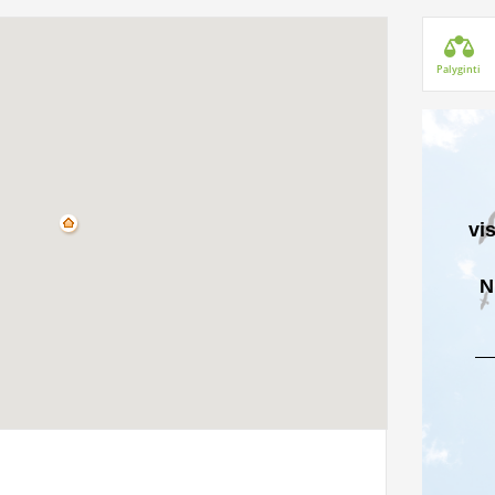
Palyginti
vi
N