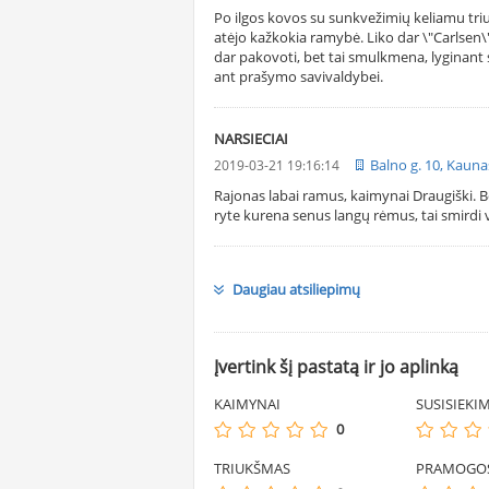
Po ilgos kovos su sunkvežimių keliamu tri
atėjo kažkokia ramybė. Liko dar \"Carlsen\"
dar pakovoti, bet tai smulkmena, lyginant
ant prašymo savivaldybei.
NARSIECIAI
Balno g. 10, Kauna
2019-03-21 19:16:14
Rajonas labai ramus, kaimynai Draugiški. B
ryte kurena senus langų rėmus, tai smirdi v
Daugiau atsiliepimų
Įvertink šį pastatą ir jo aplinką
KAIMYNAI
SUSISIEKI
0
TRIUKŠMAS
PRAMOGO