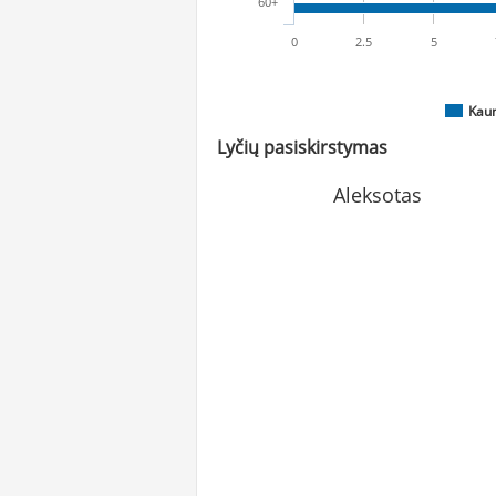
60+
0
2.5
5
Kau
Lyčių pasiskirstymas
Aleksotas