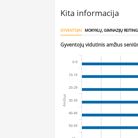
Kita informacija
GYVENTOJAI
MOKYKLŲ, GIMNAZIJŲ REITING
Gyventojų vidutinis amžius seniūn
0-9
10-19
20-29
Amžius
30-39
40-49
50-59