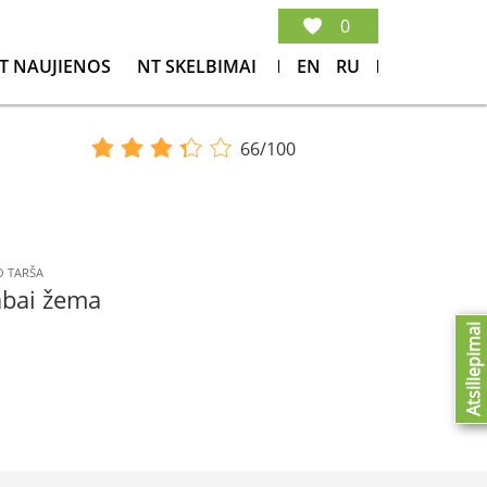
0
T NAUJIENOS
NT SKELBIMAI
EN
RU
66/100
 TARŠA
abai žema
Atsiliepimai