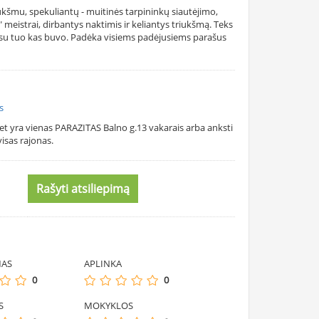
ukšmu, spekuliantų - muitinės tarpininkų siautėjimo,
 meistrai, dirbantys naktimis ir keliantys triukšmą. Teks
 su tuo kas buvo. Padėka visiems padėjusiems parašus
s
et yra vienas PARAZITAS Balno g.13 vakarais arba anksti
isas rajonas.
Rašyti atsiliepimą
MAS
APLINKA
0
0
S
MOKYKLOS