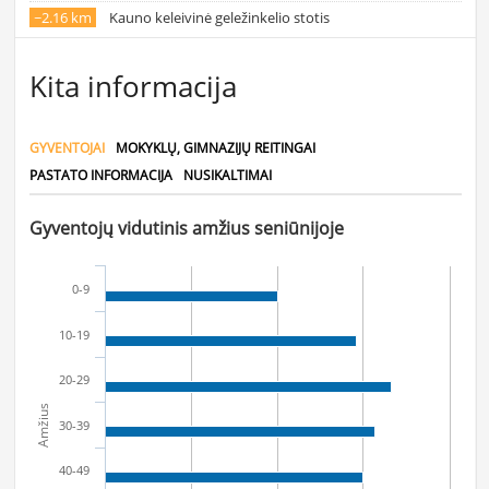
~2.16 km
Kauno keleivinė geležinkelio stotis
Kita informacija
GYVENTOJAI
MOKYKLŲ, GIMNAZIJŲ REITINGAI
PASTATO INFORMACIJA
NUSIKALTIMAI
Gyventojų vidutinis amžius seniūnijoje
0-9
10-19
20-29
Amžius
30-39
40-49