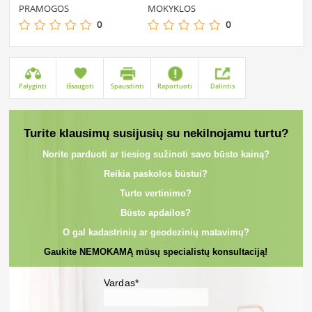
PRAMOGOS
MOKYKLOS
0
0
Palyginti
Išsaugoti
Spausdinti
Raportuoti
Dalintis
Turite klausimų susijusių su nekilnojamu turtu?
Norite parduoti ar tiesiog sužinoti savo būsto kainą?
Reikia paskolos būstui?
Turto vertinimo?
Būsto apdailos?
O gal kadastrinių ar geodezinių matavimų?
Gaukite NEMOKAMĄ mūsų specialistų konsultaciją!
Vardas*