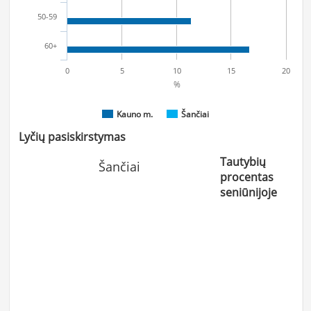
50-59
60+
0
5
10
15
20
%
Kauno m.
Šančiai
Lyčių pasiskirstymas
Tautybių
Šančiai
procentas
seniūnijoje