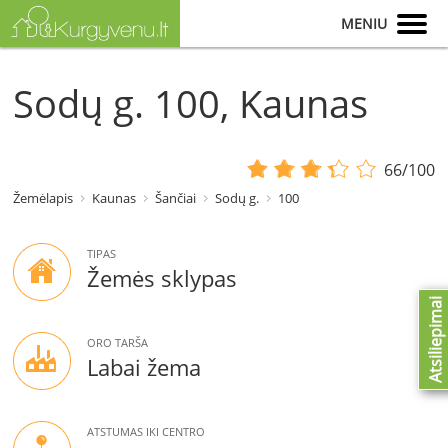
MENIU
Sodų g. 100, Kaunas
66/100
Žemėlapis
Kaunas
Šančiai
Sodų g.
100
TIPAS
Žemės sklypas
Atsiliepimai
ORO TARŠA
Labai žema
ATSTUMAS IKI CENTRO