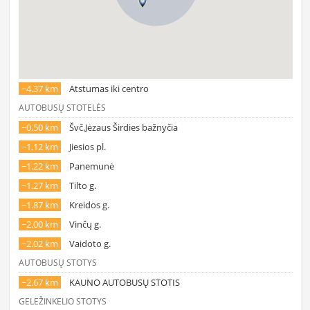
~4.37 km
Atstumas iki centro
AUTOBUSŲ STOTELĖS
~0.50 km
Švč.Jėzaus Širdies bažnyčia
~1.12 km
Jiesios pl.
~1.22 km
Panemunė
~1.27 km
Tilto g.
~1.87 km
Kreidos g.
~2.00 km
Vinčų g.
~2.02 km
Vaidoto g.
AUTOBUSŲ STOTYS
~2.67 km
KAUNO AUTOBUSŲ STOTIS
GELEŽINKELIO STOTYS