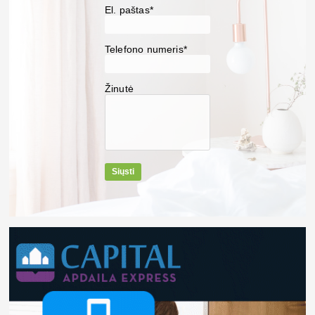
El. paštas*
Telefono numeris*
Žinutė
Siųsti