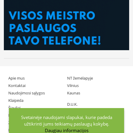
Apie mus
NT žemėlapyje
Kontaktai
Vilnius
Naudojimosi sąlygos
Kaunas
Klaipėda
D.U.K.
Šiauliai
Partneriai
Panevėžys
Svetainėje naudojami slapukai, kurie padeda
Žiniasklaida
užtikrinti jums teikiamų paslaugų kokybę.
Daugiau informacijos
Investuotojai
+370686 77737