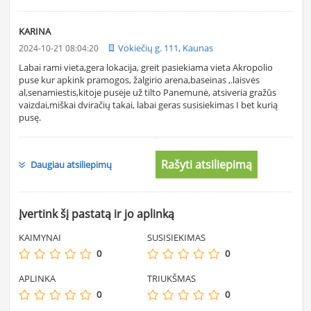
KARINA
Vokiečių g. 111, Kaunas
2024-10-21 08:04:20
Labai rami vieta,gera lokacija, greit pasiekiama vieta Akropolio
puse kur apkink pramogos, žalgirio arena,baseinas ,.laisvės
al,senamiestis,kitoje pusėje už tilto Panemunė, atsiveria gražūs
vaizdai,miškai dviračių takai, labai geras susisiekimas I bet kurią
pusę.
Rašyti atsiliepimą
Daugiau atsiliepimų
Įvertink šį pastatą ir jo aplinką
KAIMYNAI
SUSISIEKIMAS
0
0
APLINKA
TRIUKŠMAS
0
0