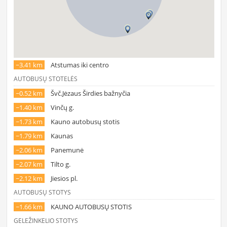
~3.41 km
Atstumas iki centro
AUTOBUSŲ STOTELĖS
~0.52 km
Švč.Jėzaus Širdies bažnyčia
~1.40 km
Vinčų g.
~1.73 km
Kauno autobusų stotis
~1.79 km
Kaunas
~2.06 km
Panemunė
~2.07 km
Tilto g.
~2.12 km
Jiesios pl.
AUTOBUSŲ STOTYS
~1.66 km
KAUNO AUTOBUSŲ STOTIS
GELEŽINKELIO STOTYS