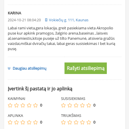
KARINA
Vokiečių g. 111, Kaunas
2024-10-21 08:04:20
Labai rami vieta,gera lokacija, greit pasiekiama vieta Akropolio
puse kur apkink pramogos, žalgirio arena,baseinas ,.laisvės
al,senamiestis,kitoje pusėje už tilto Panemunė, atsiveria gražūs
vaizdai,miškai dviračių takai, labai geras susisiekimas I bet kurią
pusę.
Rašyti atsiliepimą
Daugiau atsiliepimų
Įvertink šį pastatą ir jo aplinką
KAIMYNAI
SUSISIEKIMAS
0
0
APLINKA
TRIUKŠMAS
0
0