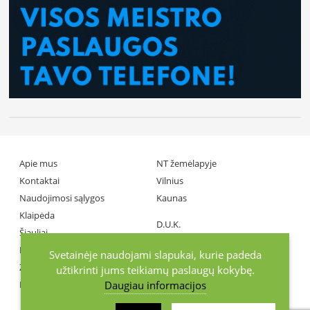
Apie mus
NT žemėlapyje
Kontaktai
Vilnius
Naudojimosi sąlygos
Kaunas
Klaipėda
D.U.K.
Šiauliai
Partneriai
Panevėžys
Svetainėje naudojami slapukai, kurie padeda
Žiniasklaida
užtikrinti jums teikiamų paslaugų kokybę.
Daugiau informacijos
Investuotojai
+370686 77737