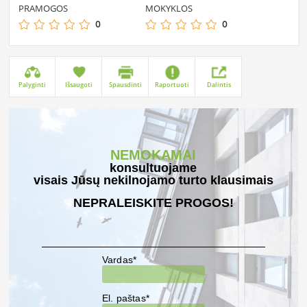
PRAMOGOS
MOKYKLOS
0
0
Palyginti
Išsaugoti
Spausdinti
Raportuoti
Dalintis
NEMOKAMAI
konsultuojame
visais Jūsų nekilnojamo turto klausimais
NEPRALEISKITE PROGOS!
Vardas*
El. paštas*