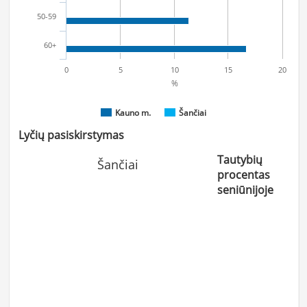
50-59
60+
0
5
10
15
20
%
Kauno m.
Šančiai
Lyčių pasiskirstymas
Tautybių
Šančiai
procentas
seniūnijoje