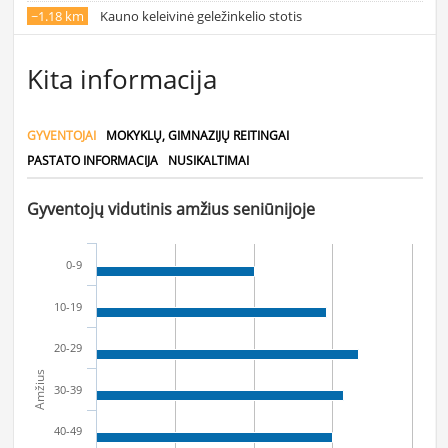
~1.18 km
Kauno keleivinė geležinkelio stotis
Kita informacija
GYVENTOJAI
MOKYKLŲ, GIMNAZIJŲ REITINGAI
PASTATO INFORMACIJA
NUSIKALTIMAI
Gyventojų vidutinis amžius seniūnijoje
0-9
10-19
20-29
Amžius
30-39
40-49