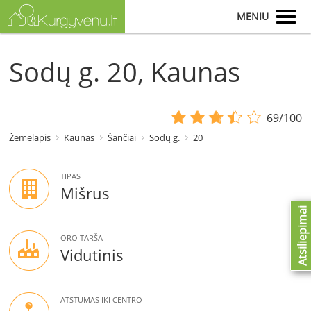
MENIU
Sodų g. 20, Kaunas
69/100
Žemėlapis
Kaunas
Šančiai
Sodų g.
20
TIPAS
Mišrus
Atsiliepimai
ORO TARŠA
Vidutinis
ATSTUMAS IKI CENTRO