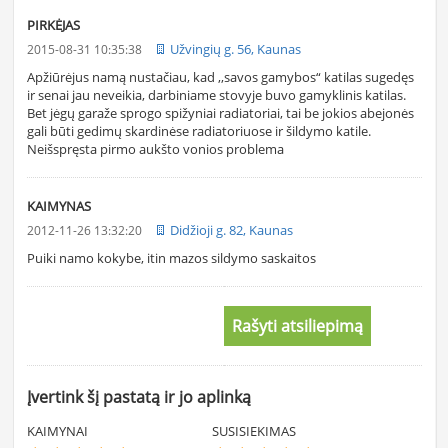
PIRKĖJAS
Užvingių g. 56, Kaunas
2015-08-31 10:35:38
Apžiūrėjus namą nustačiau, kad ,,savos gamybos“ katilas sugedęs
ir senai jau neveikia, darbiniame stovyje buvo gamyklinis katilas.
Bet jėgų garaže sprogo spižyniai radiatoriai, tai be jokios abejonės
gali būti gedimų skardinėse radiatoriuose ir šildymo katile.
Neišspręsta pirmo aukšto vonios problema
KAIMYNAS
Didžioji g. 82, Kaunas
2012-11-26 13:32:20
Puiki namo kokybe, itin mazos sildymo saskaitos
Rašyti atsiliepimą
Įvertink šį pastatą ir jo aplinką
KAIMYNAI
SUSISIEKIMAS