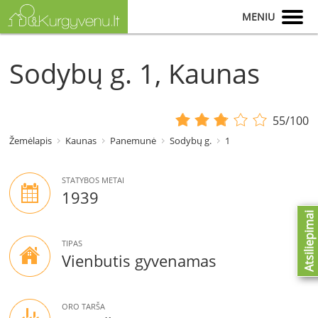
MENIU
Sodybų g. 1, Kaunas
55/100
Žemėlapis
Kaunas
Panemunė
Sodybų g.
1
STATYBOS METAI
1939
Atsiliepimai
TIPAS
Vienbutis gyvenamas
ORO TARŠA