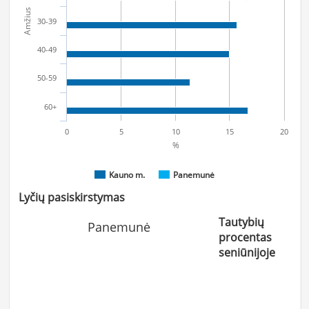
Amžius
30-39
40-49
50-59
60+
0
5
10
15
20
%
Kauno m.
Panemunė
Lyčių pasiskirstymas
Tautybių
Panemunė
procentas
seniūnijoje