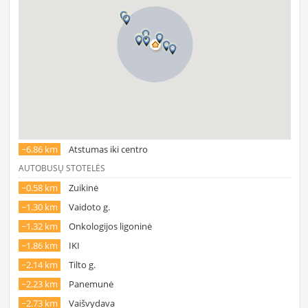
~6.86 km
Atstumas iki centro
AUTOBUSŲ STOTELĖS
~0.58 km
Zuikinė
~1.30 km
Vaidoto g.
~1.32 km
Onkologijos ligoninė
~1.86 km
IKI
~2.14 km
Tilto g.
~2.23 km
Panemunė
~2.73 km
Vaišvydava