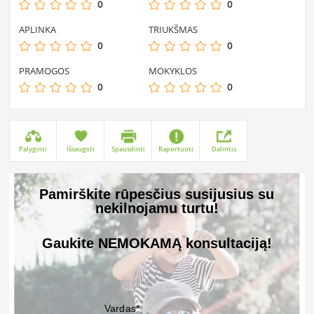
0
0
APLINKA
TRIUKŠMAS
0
0
PRAMOGOS
MOKYKLOS
0
0
Palyginti
Išsaugoti
Spausdinti
Raportuoti
Dalintis
Pamirškite rūpesčius susijusius su
nekilnojamu turtu!
Gaukite NEMOKAMĄ konsultaciją!
Vardas*