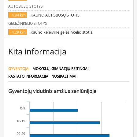
AUTOBUSŲ STOTYS
~4.84 km
KAUNO AUTOBUSŲ STOTIS
GELEŽINKELIO STOTYS
~4.29 km
Kauno keleivinė geležinkelio stotis
Kita informacija
GYVENTOJAI
MOKYKLŲ, GIMNAZIJŲ REITINGAI
PASTATO INFORMACIJA
NUSIKALTIMAI
Gyventojų vidutinis amžius seniūnijoje
0-9
10-19
20-29