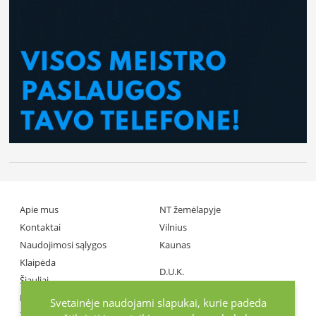
Apie mus
NT žemėlapyje
Kontaktai
Vilnius
Naudojimosi sąlygos
Kaunas
Klaipėda
D.U.K.
Šiauliai
Partneriai
Panevėžys
Svetainėje naudojami slapukai, kurie padeda
Žiniasklaida