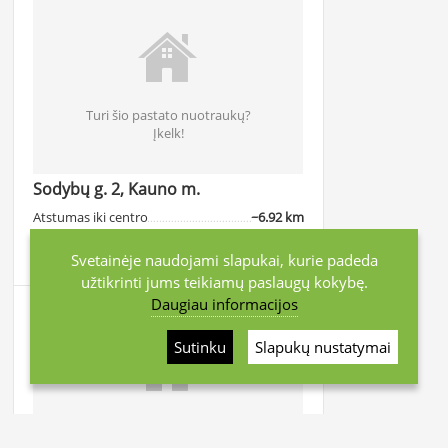
Turi šio pastato nuotraukų?
Įkelk!
Sodybų g. 2, Kauno m.
Atstumas iki centro
~6.92 km
Svetainėje naudojami slapukai, kurie padeda
užtikrinti jums teikiamų paslaugų kokybę.
Daugiau informacijos
Sutinku
Slapukų nustatymai
Turi šio pastato nuotraukų?
Įkelk!