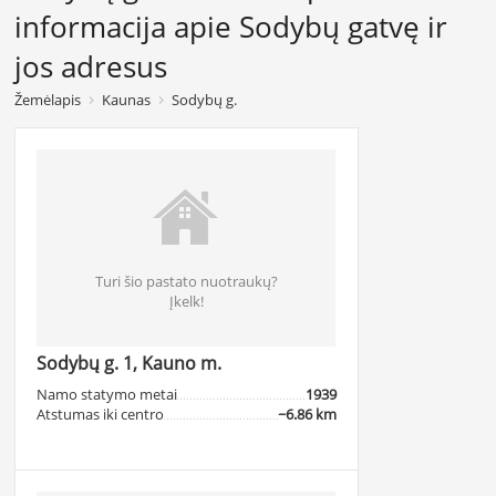
informacija apie Sodybų gatvę ir
jos adresus
Žemėlapis
Kaunas
Sodybų g.
Turi šio pastato nuotraukų?
Įkelk!
Sodybų g. 1, Kauno m.
Namo statymo metai
1939
Atstumas iki centro
~6.86 km