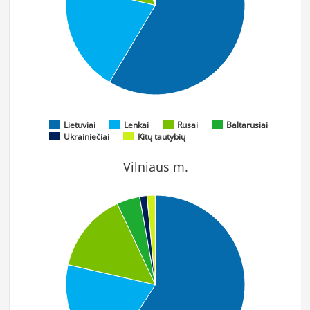
Lietuviai
Lenkai
Rusai
Baltarusiai
Ukrainiečiai
Kitų tautybių
Vilniaus m.