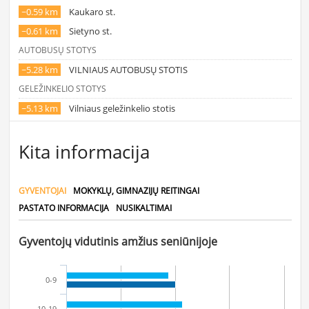
~0.59 km
Kaukaro st.
~0.61 km
Sietyno st.
AUTOBUSŲ STOTYS
~5.28 km
VILNIAUS AUTOBUSŲ STOTIS
GELEŽINKELIO STOTYS
~5.13 km
Vilniaus geležinkelio stotis
Kita informacija
GYVENTOJAI
MOKYKLŲ, GIMNAZIJŲ REITINGAI
PASTATO INFORMACIJA
NUSIKALTIMAI
Gyventojų vidutinis amžius seniūnijoje
0-9
10-19