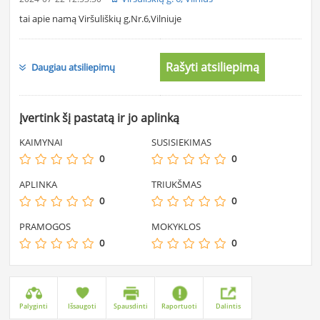
tai apie namą Viršuliškių g,Nr.6,Vilniuje
Rašyti atsiliepimą
Daugiau atsiliepimų
Įvertink šį pastatą ir jo aplinką
KAIMYNAI
SUSISIEKIMAS
0
0
APLINKA
TRIUKŠMAS
0
0
PRAMOGOS
MOKYKLOS
0
0
Palyginti
Išsaugoti
Spausdinti
Raportuoti
Dalintis