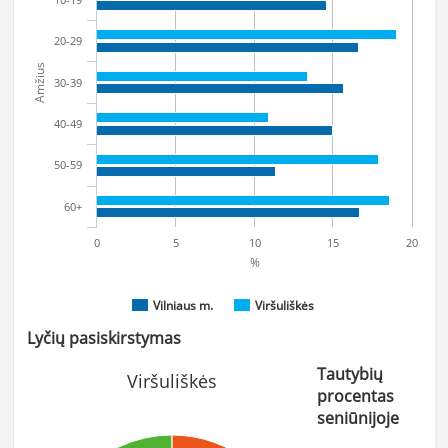
20-29
Amžius
30-39
40-49
50-59
60+
0
5
10
15
20
%
Vilniaus m.
Viršuliškės
Lyčių pasiskirstymas
Tautybių
Viršuliškės
procentas
seniūnijoje