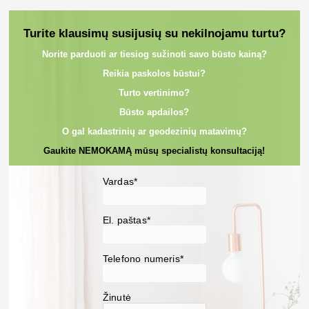
Turite klausimų susijusių su nekilnojamu turtu?
Norite parduoti ar tiesiog sužinoti savo būsto kainą?
Reikia paskolos būstui?
Turto vertinimo?
Būsto apdailos?
O gal kadastrinių ar geodezinių matavimų?
Gaukite NEMOKAMĄ mūsų specialistų konsultaciją!
Vardas*
El. paštas*
Telefono numeris*
Žinutė