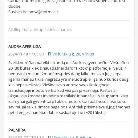
Gal kas nuomojate garaza Justiniskiu 33A ? butu super jai butu su
duobe.
Susisiekite bmw@hotmail.lt
Atsiliepimai apie aplinkinius namus
AUDRA AFERIUGA
Viršuliškių g. 20, Vilnius
2024-11-19 17:05:00
Sveiki,norėčiau pateikti skundą del Audros gyvenančios Viršuliškiu
20 (30 butas kiek žinau),dažnai daro ‘’Tiktok’’ platformoje live’us ir
nenustoja meluot žmonėms,prieš daug laiko melavo jog serga
liga(na manau tikrai negražu yra meluoti apie liga,nuo kurios daug
kas nepasveiksta). Viešina savo adresa savo tiesiogineje
transliacijoje ir poto verkia kad visi pas ja važineja. Pastoviai
užgaulioja žmones ir vadina ‘’debilais’’ ir panašiai. Nesuprantu kaip
kaimynai gali gyvent tarp tokios moters,kuri pati nesusitvarko su
savimi. Jai reikia rimtos pagalbos. Ant tiek prisimelavusi,jog žmones
net stengesi padėti,o dabar saskaitoje turi ~20 tūkst.:)
PALMIRA
Viršuliškių g. 6, Vilnius
2024-07-22 12:53:30