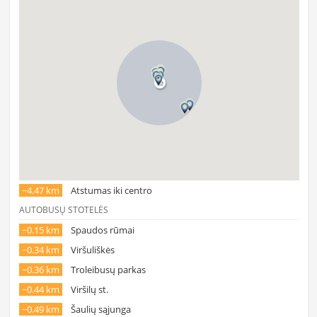
~4.47 km
Atstumas iki centro
AUTOBUSŲ STOTELĖS
~0.15 km
Spaudos rūmai
~0.34 km
Viršuliškės
~0.36 km
Troleibusų parkas
~0.44 km
Viršilų st.
~0.49 km
Šaulių sąjunga