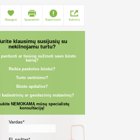
Išsaugoti
Spausdinti
Raportuoti
Dalintis
urite klausimų susijusių su
nekilnojamu turtu?
 parduoti ar tiesiog sužinoti savo būsto
kainą?
Reikia paskolos būstui?
Turto vertinimo?
Būsto apdailos?
l kadastrinių ar geodezinių matavimų?
ukite NEMOKAMĄ mūsų specialistų
konsultaciją!
Vardas*
El. paštas*