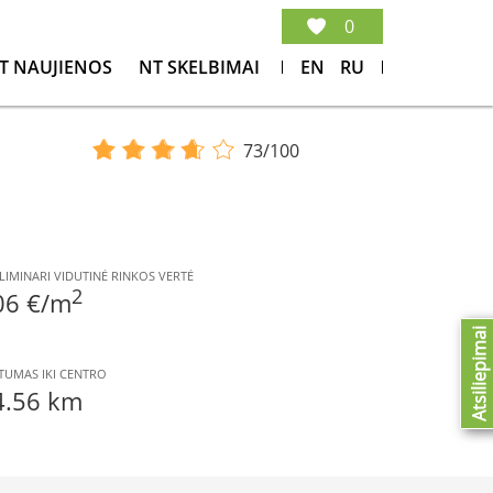
0
T NAUJIENOS
NT SKELBIMAI
EN
RU
73/100
LIMINARI VIDUTINĖ RINKOS VERTĖ
2
06 €/m
Atsiliepimai
TUMAS IKI CENTRO
4.56 km