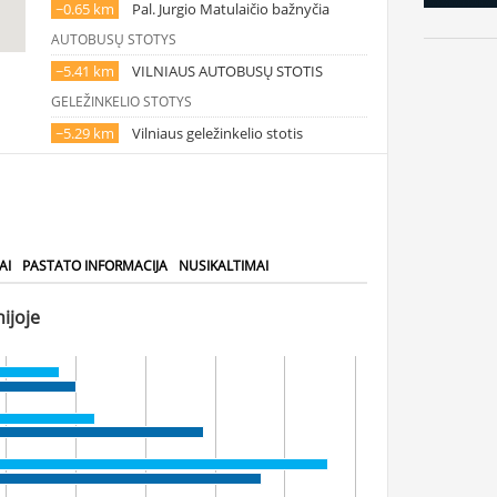
~0.65 km
Pal. Jurgio Matulaičio bažnyčia
AUTOBUSŲ STOTYS
~5.41 km
VILNIAUS AUTOBUSŲ STOTIS
GELEŽINKELIO STOTYS
~5.29 km
Vilniaus geležinkelio stotis
AI
PASTATO INFORMACIJA
NUSIKALTIMAI
ijoje