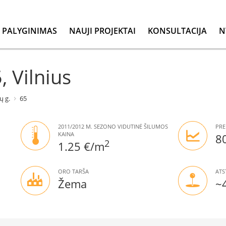
PALYGINIMAS
NAUJI PROJEKTAI
KONSULTACIJA
N
, Vilnius
ų g.
65
2011/2012 M. SEZONO VIDUTINĖ ŠILUMOS
PRE
KAINA
8
2
1.25 €/m
ORO TARŠA
ATS
Žema
~