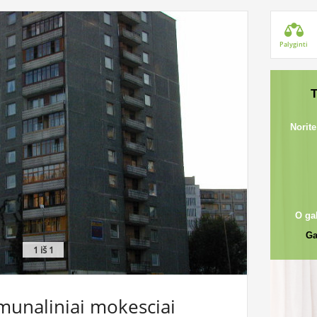
Palyginti
T
Norite
O ga
Ga
1
iš 1
munaliniai mokesciai