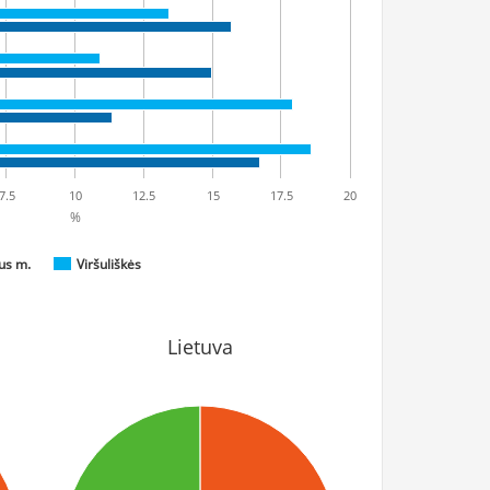
7.5
10
12.5
15
17.5
20
%
aus m.
Viršuliškės
Lietuva