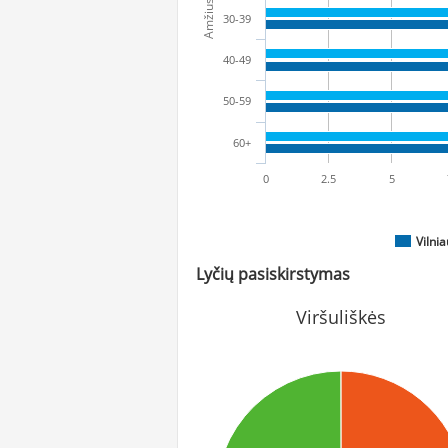
Amžius
30-39
40-49
50-59
60+
0
2.5
5
Vilni
Lyčių pasiskirstymas
Viršuliškės