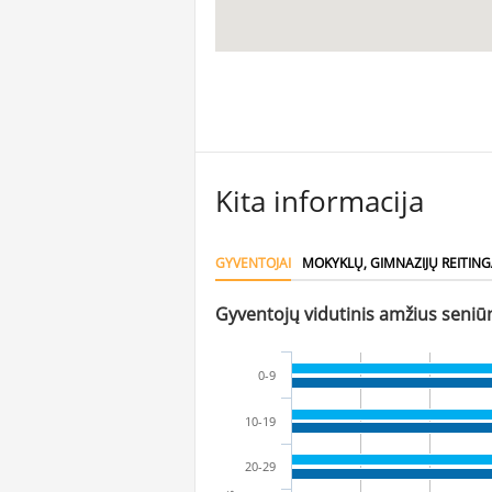
Kita informacija
GYVENTOJAI
MOKYKLŲ, GIMNAZIJŲ REITING
Gyventojų vidutinis amžius seniūn
0-9
10-19
20-29