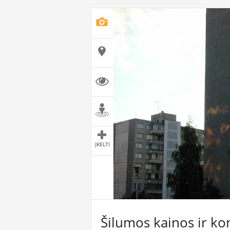
ĮKELTI
Šilumos kainos ir ko