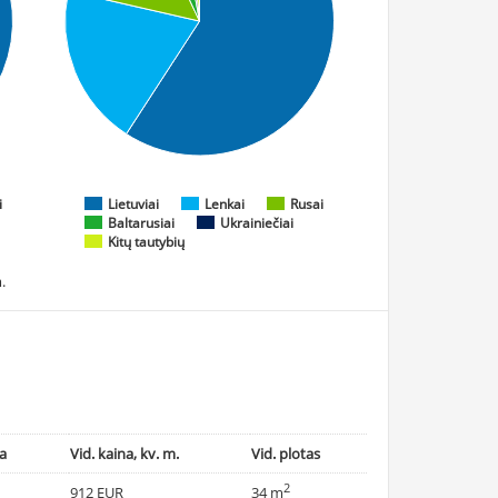
i
Lietuviai
Lenkai
Rusai
Baltarusiai
Ukrainiečiai
Kitų tautybių
.
na
Vid. kaina, kv. m.
Vid. plotas
2
912 EUR
34 m