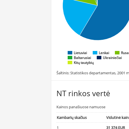
Lietuviai
Lenkai
Rusa
Baltarusiai
Ukrainiečiai
Kitų tautybių
Šaltinis: Statistikos departamentas, 2001 m
NT rinkos vertė
Kainos panašiuose namuose
Kambarių skačius
Vidutinė kai
1
31 374 EUR