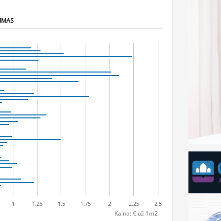
NIMAS
1
1.25
1.5
1.75
2
2.25
2.5
Kaina: € už 1m2