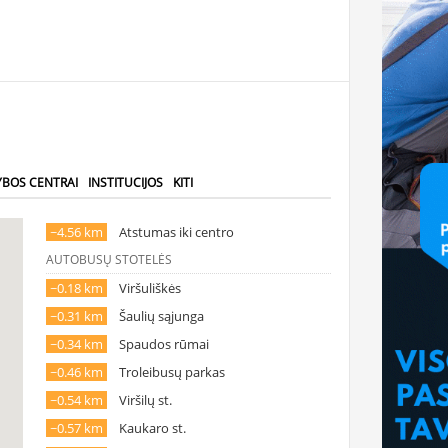
YBOS CENTRAI
INSTITUCIJOS
KITI
~4.56 km
Atstumas iki centro
AUTOBUSŲ STOTELĖS
~0.18 km
Viršuliškės
~0.31 km
Šaulių sąjunga
~0.34 km
Spaudos rūmai
~0.46 km
Troleibusų parkas
~0.54 km
Viršilų st.
~0.57 km
Kaukaro st.