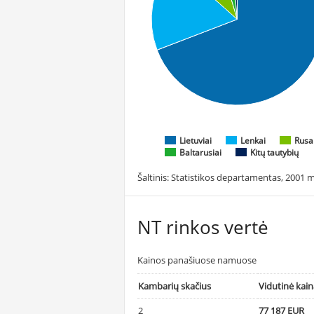
Lietuviai
Lenkai
Rusa
Baltarusiai
Kitų tautybių
Šaltinis: Statistikos departamentas, 2001 m
NT rinkos vertė
Kainos panašiuose namuose
Kambarių skačius
Vidutinė kai
2
77 187 EUR