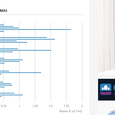
NIMAS
0.75
1
1.25
1.5
1.75
2
Kaina: € už 1m2