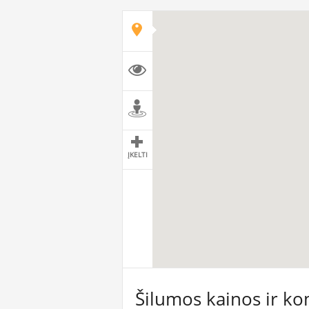
ĮKELTI
Šilumos kainos ir ko