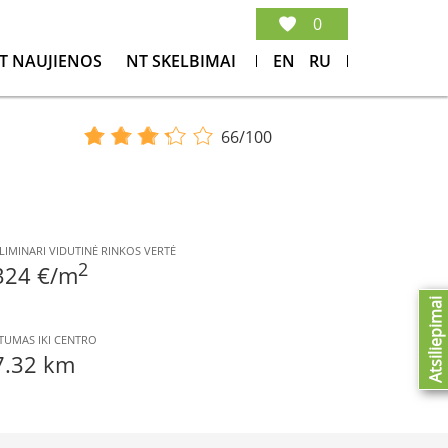
0
T NAUJIENOS
NT SKELBIMAI
EN
RU
66/100
LIMINARI VIDUTINĖ RINKOS VERTĖ
2
324 €/m
Atsiliepimai
TUMAS IKI CENTRO
7.32 km