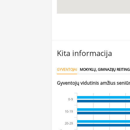
Kita informacija
GYVENTOJAI
MOKYKLŲ, GIMNAZIJŲ REITING
Gyventojų vidutinis amžius seniūn
0-9
10-19
20-29