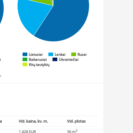
Lietuviai
Lenkai
Rusai
i
Baltarusiai
Ukrainiečiai
Kitų tautybių
.
na
Vid. kaina, kv. m.
Vid. plotas
2
1 428 EUR
56 m