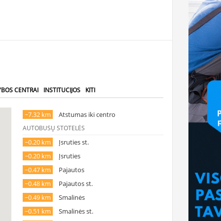
YBOS CENTRAI
INSTITUCIJOS
KITI
~7.32 km
Atstumas iki centro
AUTOBUSŲ STOTELĖS
~0.20 km
Įsruties st.
~0.20 km
Įsruties
~0.47 km
Pajautos
~0.48 km
Pajautos st.
~0.49 km
Smalinės
~0.51 km
Smalinės st.