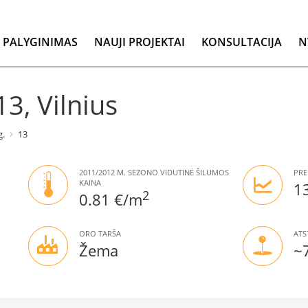
PALYGINIMAS
NAUJI PROJEKTAI
KONSULTACIJA
N
3, Vilnius
.
13
2011/2012 M. SEZONO VIDUTINĖ ŠILUMOS
PRE
KAINA
1
2
0.81 €/m
ORO TARŠA
ATS
Žema
~