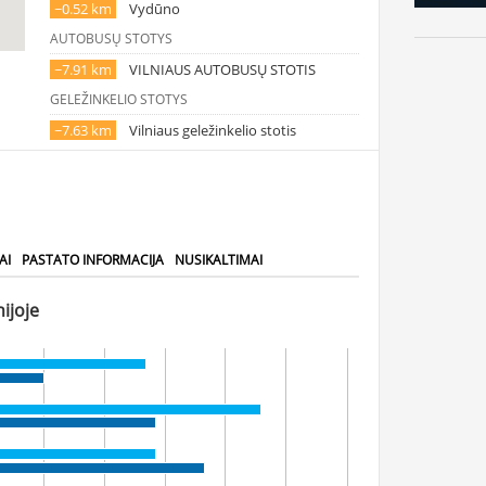
~0.52 km
Vydūno
AUTOBUSŲ STOTYS
~7.91 km
VILNIAUS AUTOBUSŲ STOTIS
GELEŽINKELIO STOTYS
~7.63 km
Vilniaus geležinkelio stotis
AI
PASTATO INFORMACIJA
NUSIKALTIMAI
ijoje