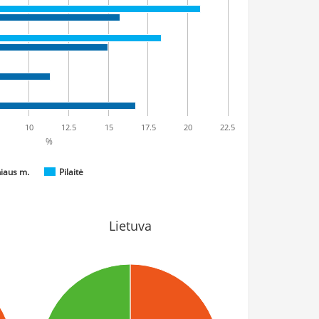
10
12.5
15
17.5
20
22.5
%
niaus m.
Pilaitė
Lietuva