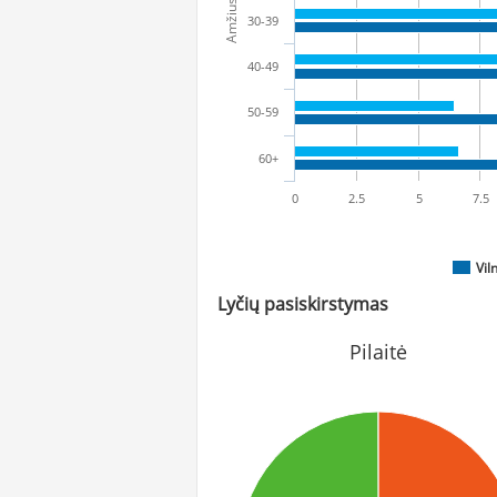
Amžius
30-39
40-49
50-59
60+
0
2.5
5
7.5
Vil
Lyčių pasiskirstymas
Pilaitė