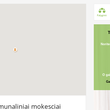
Palyginti
T
Norite
O ga
Ga
munaliniai mokesciai