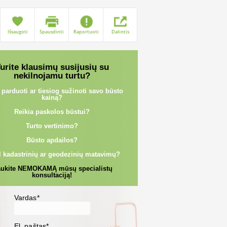
Išsaugoti
Spausdinti
Raportuoti
Dalintis
urite klausimų susijusių su
nekilnojamu turtu?
 parduoti ar tiesiog sužinoti savo būsto
kainą?
Reikia paskolos būstui?
Turto vertinimo?
Būsto apdailos?
l kadastrinių ar geodezinių matavimų?
ukite NEMOKAMĄ mūsų specialistų
konsultaciją!
Vardas*
El. paštas*