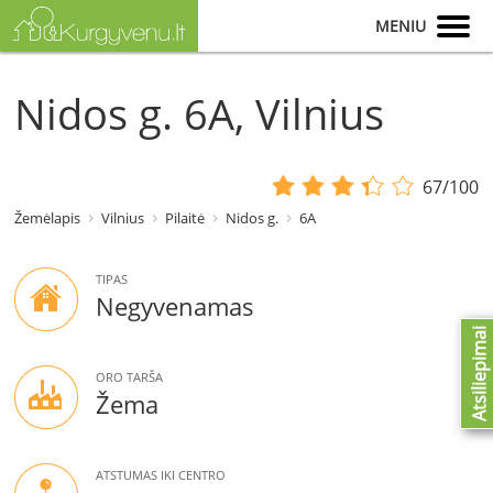
MENIU
Nidos g. 6A, Vilnius
67/100
Žemėlapis
Vilnius
Pilaitė
Nidos g.
6A
TIPAS
Negyvenamas
Atsiliepimai
ORO TARŠA
Žema
ATSTUMAS IKI CENTRO