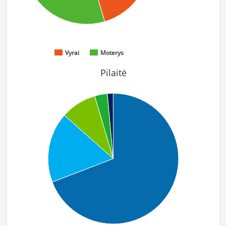
Vyrai
Moterys
Pilaitė