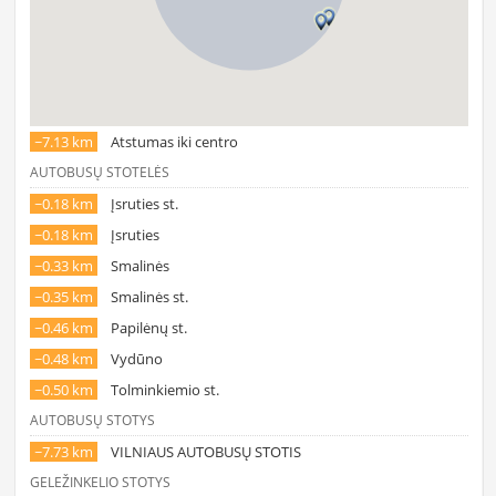
~7.13 km
Atstumas iki centro
AUTOBUSŲ STOTELĖS
~0.18 km
Įsruties st.
~0.18 km
Įsruties
~0.33 km
Smalinės
~0.35 km
Smalinės st.
~0.46 km
Papilėnų st.
~0.48 km
Vydūno
~0.50 km
Tolminkiemio st.
AUTOBUSŲ STOTYS
~7.73 km
VILNIAUS AUTOBUSŲ STOTIS
GELEŽINKELIO STOTYS