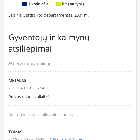
Ukrainiečiai
Kitų tautybių
Šaltinis: Statistikos departamentas, 2001 m.
Gyventojų ir kaimynų
atsiliepimai
Atsiliepimai apie namą
METALAS
2013-04-01 16:16:14
Puikus rajonas pilaite!
Atsiliepimai apie aplinkinius namus
TOMAS
Nidos g. 4, Vilnius
2018-04-13 07:22:25