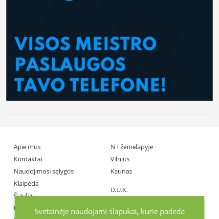
Apie mus
NT žemėlapyje
Kontaktai
Vilnius
Naudojimosi sąlygos
Kaunas
Klaipėda
D.U.K.
Šiauliai
Partneriai
Panevėžys
Svetainėje naudojami slapukai, kurie padeda