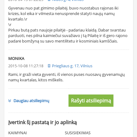
Gyvenau nuo pat gimimo pilaitėj. buvo nuostabus rajonas iki
krizės, kol eika ir vilmesta nenusprendė statyti naujų namų
kvartalo.\r
\r
Pirkau butą pats naujoje pilaitjė - padariau klaidą. Dabar svarstau
parduoti, nes pilna kaimiečiui suvažiavo į tą Pilaitę ir iš gero rajono
padarė bomžyną su savo mentilitetu ir kosminiais kamščiais.
MONIKA
Priegliaus g. 17, Vilnius
2015-10-08 11:27:18
Rami, ir graži vieta gyventi, iš vienos puses nuosavų gyvenamųjų
namų kvartalas, kitos miškelis.
Rašyti atsiliepimą
Daugiau atsiliepimų
Įvertink šį pastatą ir jo aplinką
KAIMYNAI
SUSISIEKIMAS