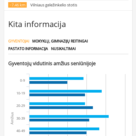
~7.46 km
Vilniaus geležinkelio stotis
Kita informacija
GYVENTOJAI
MOKYKLŲ, GIMNAZIJŲ REITINGAI
PASTATO INFORMACIJA
NUSIKALTIMAI
Gyventojų vidutinis amžius seniūnijoje
0-9
10-19
20-29
Amžius
30-39
40-49