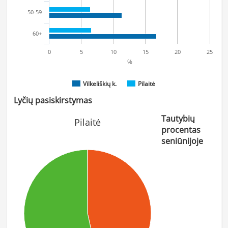
50-59
60+
0
5
10
15
20
25
%
Vilkeliškių k.
Pilaitė
Lyčių pasiskirstymas
Tautybių
Pilaitė
procentas
seniūnijoje