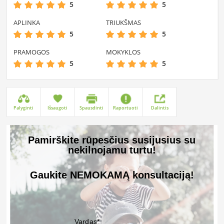
5
5
APLINKA
TRIUKŠMAS
5
5
PRAMOGOS
MOKYKLOS
5
5
Palyginti
Išsaugoti
Spausdinti
Raportuoti
Dalintis
Pamirškite rūpesčius susijusius su
nekilnojamu turtu!
Gaukite NEMOKAMĄ konsultaciją!
Vardas*