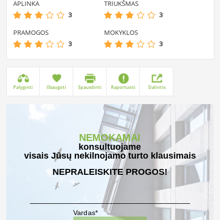
APLINKA
TRIUKŠMAS
3
3
PRAMOGOS
MOKYKLOS
3
3
Palyginti
Išsaugoti
Spausdinti
Raportuoti
Dalintis
NEMOKAMAI
konsultuojame
visais Jūsų nekilnojamo turto klausimais
NEPRALEISKITE PROGOS!
Vardas*