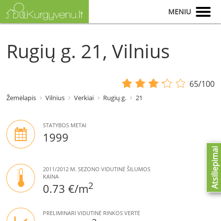
MENIU
Rugių g. 21, Vilnius
65/100
Žemėlapis
Vilnius
Verkiai
Rugių g.
21
STATYBOS METAI
1999
Atsiliepimai
2011/2012 M. SEZONO VIDUTINĖ ŠILUMOS
KAINA
2
0.73 €/m
PRELIMINARI VIDUTINĖ RINKOS VERTĖ