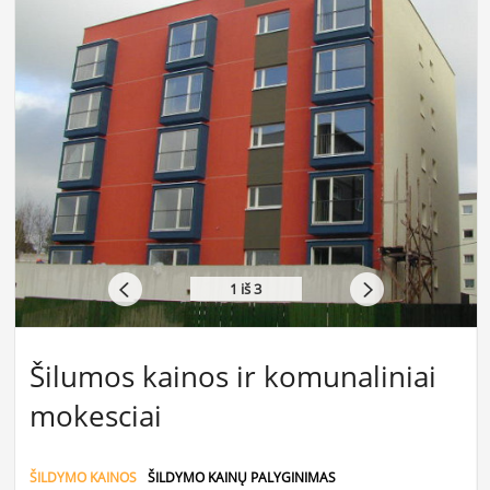
1
iš 3
Šilumos kainos ir komunaliniai
mokesciai
ŠILDYMO KAINOS
ŠILDYMO KAINŲ PALYGINIMAS