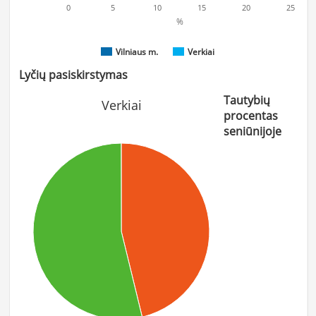
0
5
10
15
20
25
%
Vilniaus m.
Verkiai
Lyčių pasiskirstymas
Tautybių
Verkiai
procentas
seniūnijoje