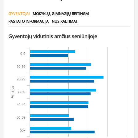
GYVENTOJAI
MOKYKLŲ, GIMNAZIJŲ REITINGAI
PASTATO INFORMACIJA
NUSIKALTIMAI
Gyventojų vidutinis amžius seniūnijoje
0-9
10-19
20-29
Amžius
30-39
40-49
50-59
60+