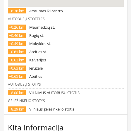
~6.36 km
Atstumas iki centro
AUTOBUSŲ STOTELĖS
~0.26 km
Maumedžių st.
~0.46 km
Rugių st.
~0.49 km
Mokyklos st.
~0.61 km
Ateities st.
~0.62 km
Kalvarijos
~0.63 km
Jeruzalė
~0.65 km
Ateities
AUTOBUSŲ STOTYS
~8.00 km
VILNIAUS AUTOBUSŲ STOTIS
GELEŽINKELIO STOTYS
~8.29 km
Vilniaus geležinkelio stotis
Kita informacija