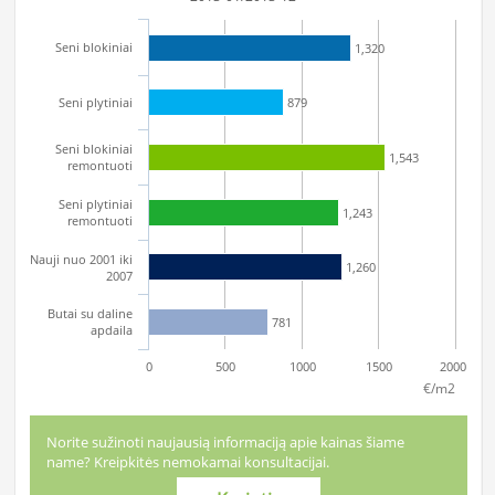
Seni blokiniai
1,320
Seni plytiniai
879
Seni blokiniai
1,543
remontuoti
Seni plytiniai
1,243
remontuoti
Nauji nuo 2001 iki
1,260
2007
Butai su daline
781
apdaila
0
500
1000
1500
2000
€/m2
Norite sužinoti naujausią informaciją apie kainas šiame
name? Kreipkitės nemokamai konsultacijai.