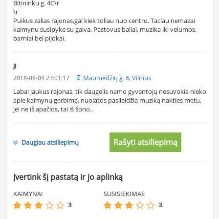
Bitininku g. 4C\r
\r
Puikus zalias rajonas,gal kiek toliau nuo centro. Taciau nemazai
kaimynu susipyke su galva. Pastovus baliai, muzika iki velumos,
barniai bei pijokai.
JI
Maumedžių g. 6, Vilnius
2018-08-04 23:01:17
Labai jaukus rajonas, tik daugelis namo gyventojų nesuvokia nieko
apie kaimynų gerbimą, nuolatos pasileidžia muziką nakties metu,
jei ne iš apačios, tai iš šono..
Rašyti atsiliepimą
Daugiau atsiliepimų
Įvertink šį pastatą ir jo aplinką
KAIMYNAI
SUSISIEKIMAS
3
3