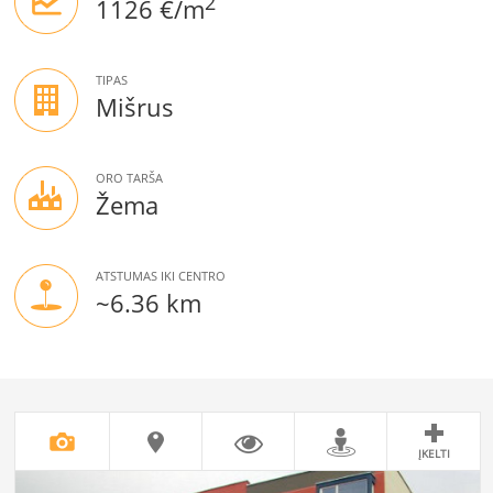
2
1126 €/m
TIPAS
Mišrus
ORO TARŠA
Žema
ATSTUMAS IKI CENTRO
~6.36 km
ĮKELTI