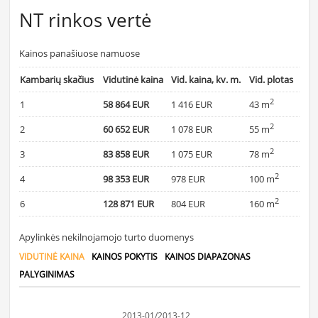
NT rinkos vertė
Kainos panašiuose namuose
Kambarių skačius
Vidutinė kaina
Vid. kaina, kv. m.
Vid. plotas
2
1
58 864 EUR
1 416 EUR
43 m
2
2
60 652 EUR
1 078 EUR
55 m
2
3
83 858 EUR
1 075 EUR
78 m
2
4
98 353 EUR
978 EUR
100 m
2
6
128 871 EUR
804 EUR
160 m
Apylinkės nekilnojamojo turto duomenys
VIDUTINĖ KAINA
KAINOS POKYTIS
KAINOS DIAPAZONAS
PALYGINIMAS
2013-01/2013-12