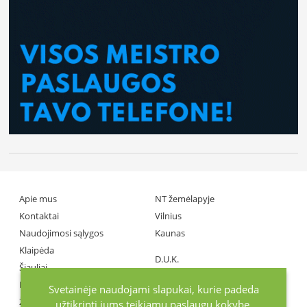
Apie mus
NT žemėlapyje
Kontaktai
Vilnius
Naudojimosi sąlygos
Kaunas
Klaipėda
D.U.K.
Šiauliai
Partneriai
Panevėžys
Svetainėje naudojami slapukai, kurie padeda
Žiniasklaida
užtikrinti jums teikiamų paslaugų kokybę.