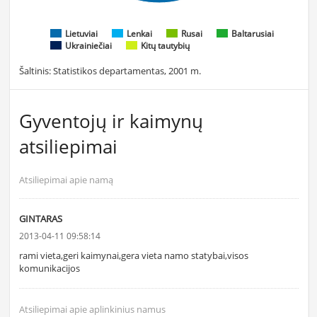
Lietuviai
Lenkai
Rusai
Baltarusiai
Ukrainiečiai
Kitų tautybių
Šaltinis: Statistikos departamentas, 2001 m.
Gyventojų ir kaimynų
atsiliepimai
Atsiliepimai apie namą
GINTARAS
2013-04-11 09:58:14
rami vieta,geri kaimynai,gera vieta namo statybai,visos
komunikacijos
Atsiliepimai apie aplinkinius namus