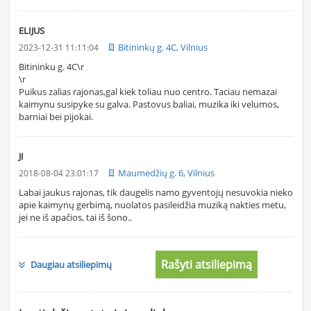
ELIJUS
Bitininkų g. 4C, Vilnius
2023-12-31 11:11:04
Bitininku g. 4C\r
\r
Puikus zalias rajonas,gal kiek toliau nuo centro. Taciau nemazai
kaimynu susipyke su galva. Pastovus baliai, muzika iki velumos,
barniai bei pijokai.
JI
Maumedžių g. 6, Vilnius
2018-08-04 23:01:17
Labai jaukus rajonas, tik daugelis namo gyventojų nesuvokia nieko
apie kaimynų gerbimą, nuolatos pasileidžia muziką nakties metu,
jei ne iš apačios, tai iš šono..
Rašyti atsiliepimą
Daugiau atsiliepimų