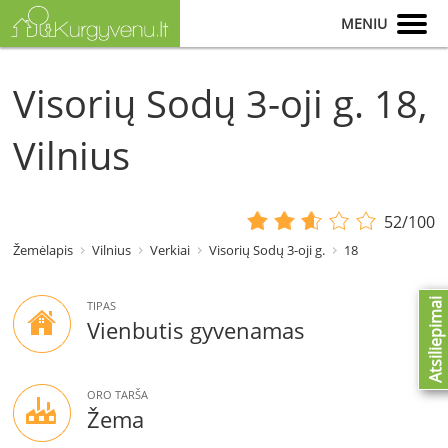
MENIU
Visorių Sodų 3-oji g. 18,
Vilnius
52/100
Žemėlapis
Vilnius
Verkiai
Visorių Sodų 3-oji g.
18
Atsiliepimai
TIPAS
Vienbutis gyvenamas
ORO TARŠA
Žema