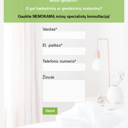
Būsto apdailos?
O gal kadastrinių ar geodezinių matavimų?
Gaukite NEMOKAMĄ mūsų specialistų konsultaciją!
Vardas*
El. paštas*
Telefono numeris*
Žinutė
Siųsti