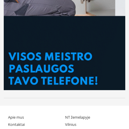
Apie mus
NT žemėlapyje
Kontaktai
Vilnius