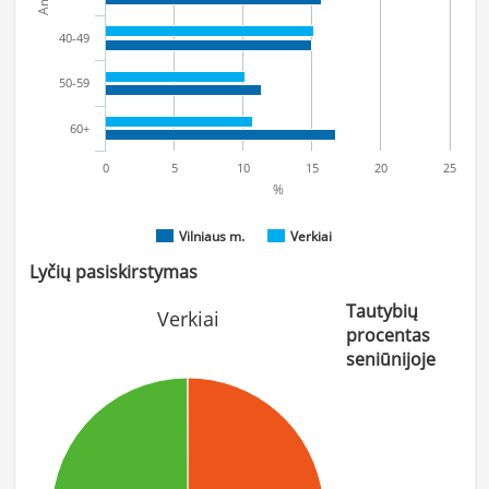
40-49
50-59
60+
0
5
10
15
20
25
%
Vilniaus m.
Verkiai
Lyčių pasiskirstymas
Tautybių
Verkiai
procentas
seniūnijoje