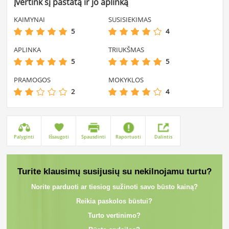
Įvertink šį pastatą ir jo aplinką
KAIMYNAI
SUSISIEKIMAS
5
4
APLINKA
TRIUKŠMAS
5
5
PRAMOGOS
MOKYKLOS
2
4
Palyginti
Išsaugoti
Spausdinti
Raportuoti
Dalintis
Turite klausimų susijusių su nekilnojamu turtu?
Norite parduoti ar tiesiog sužinoti savo būsto kainą?
Reikia paskolos būstui?
Turto vertinimo?