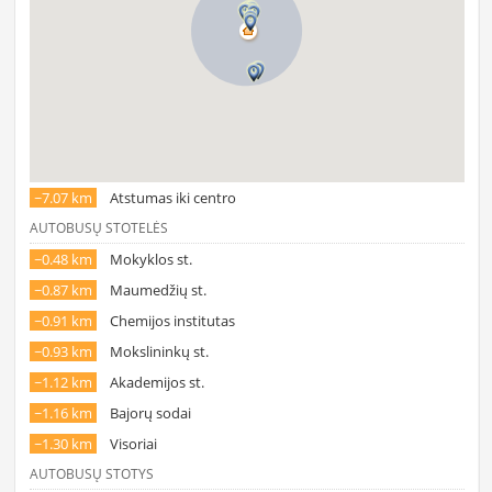
~7.07 km
Atstumas iki centro
AUTOBUSŲ STOTELĖS
~0.48 km
Mokyklos st.
~0.87 km
Maumedžių st.
~0.91 km
Chemijos institutas
~0.93 km
Mokslininkų st.
~1.12 km
Akademijos st.
~1.16 km
Bajorų sodai
~1.30 km
Visoriai
AUTOBUSŲ STOTYS