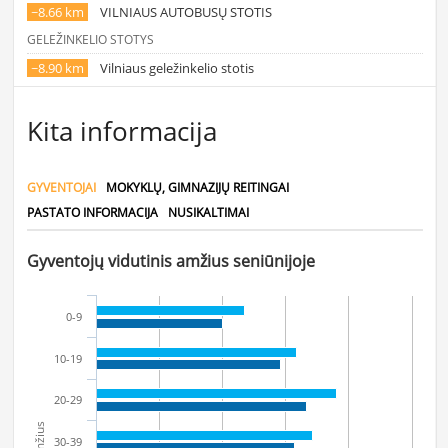
~8.66 km
VILNIAUS AUTOBUSŲ STOTIS
GELEŽINKELIO STOTYS
~8.90 km
Vilniaus geležinkelio stotis
Kita informacija
GYVENTOJAI
MOKYKLŲ, GIMNAZIJŲ REITINGAI
PASTATO INFORMACIJA
NUSIKALTIMAI
Gyventojų vidutinis amžius seniūnijoje
0-9
10-19
20-29
Amžius
30-39