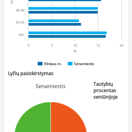
40-49
50-59
60+
0
5
10
15
20
%
Vilniaus m.
Senamiestis
Lyčių pasiskirstymas
Tautybių
Senamiestis
procentas
seniūnijoje