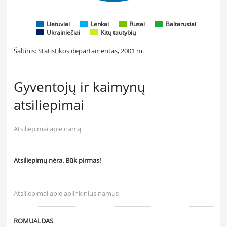
Lietuviai
Lenkai
Rusai
Baltarusiai
Ukrainiečiai
Kitų tautybių
Šaltinis: Statistikos departamentas, 2001 m.
Gyventojų ir kaimynų
atsiliepimai
Atsiliepimai apie namą
Atsiliepimų nėra. Būk pirmas!
Atsiliepimai apie aplinkinius namus
ROMUALDAS