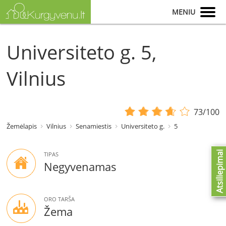
MENIU
Universiteto g. 5,
Vilnius
73/100
Žemėlapis
Vilnius
Senamiestis
Universiteto g.
5
Atsiliepimai
TIPAS
Negyvenamas
ORO TARŠA
Žema