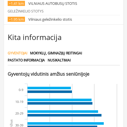
~1.41 km
VILNIAUS AUTOBUSŲ STOTIS
GELEŽINKELIO STOTYS
~1.95 km
Vilniaus geležinkelio stotis
Kita informacija
GYVENTOJAI
MOKYKLŲ, GIMNAZIJŲ REITINGAI
PASTATO INFORMACIJA
NUSIKALTIMAI
Gyventojų vidutinis amžius seniūnijoje
0-9
10-19
20-29
Amžius
30-39