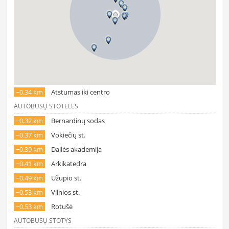
~0.34 km
Atstumas iki centro
AUTOBUSŲ STOTELĖS
~0.32 km
Bernardinų sodas
~0.37 km
Vokiečių st.
~0.39 km
Dailės akademija
~0.41 km
Arkikatedra
~0.49 km
Užupio st.
~0.53 km
Vilnios st.
~0.53 km
Rotušė
AUTOBUSŲ STOTYS