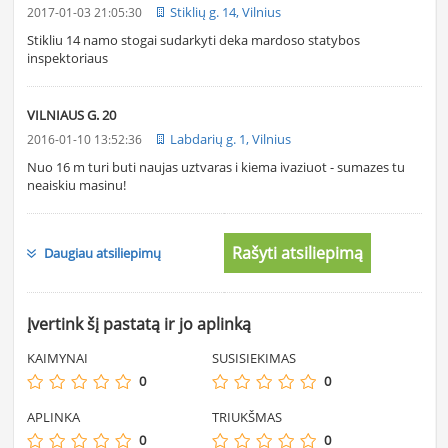
Stiklių g. 14, Vilnius
2017-01-03 21:05:30
Stikliu 14 namo stogai sudarkyti deka mardoso statybos
inspektoriaus
VILNIAUS G. 20
Labdarių g. 1, Vilnius
2016-01-10 13:52:36
Nuo 16 m turi buti naujas uztvaras i kiema ivaziuot - sumazes tu
neaiskiu masinu!
Rašyti atsiliepimą
Daugiau atsiliepimų
Įvertink šį pastatą ir jo aplinką
KAIMYNAI
SUSISIEKIMAS
0
0
APLINKA
TRIUKŠMAS
0
0