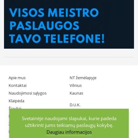
Apie mus
NT žemėlapyje
Kontaktai
Vilnius
Naudojimosi sąlygos
Kaunas
Klaipėda
D.U.K.
Šiauliai
Partneriai
Panevėžys
Svetainėje naudojami slapukai, kurie padeda
Žiniasklaida
užtikrinti jums teikiamų paslaugų kokybę.
Daugiau informacijos
Investuotojai
+370686 77737