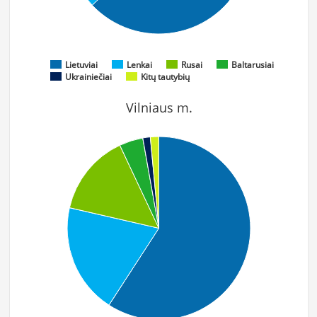
Lietuviai
Lenkai
Rusai
Baltarusiai
Ukrainiečiai
Kitų tautybių
Vilniaus m.