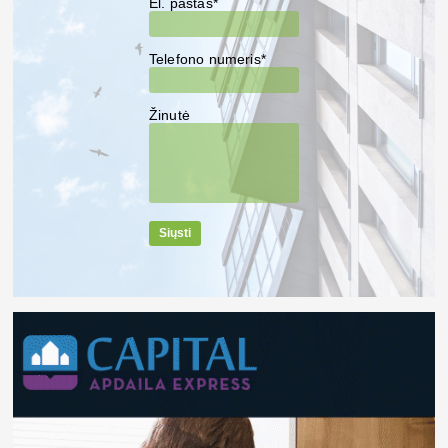
El. paštas*
Telefono numeris*
Žinutė
Siųsti