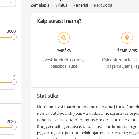
Žemėlapis
Vilnius
Paneriai
Parduoda
Kaip surasti namą?
3000
PAIEŠKA
ŽEMĖLAPIS
Įvesk konkretų adresą
Išskleisk žemėlapį i
paieškos lauke
pageidaujamą re
4
Statistika
Norėdami rasti parduodamą nekilnojamąjį turtą Paneriuo
namai, patalpos, sklypai. Atsiradusiame sąraše rasite įv
Paneriuose - tiek parduodamus brokerių, nekilnojamojo 
2026
Kurgyvenu.lt - geriausias būdas rasti parduodamą pigų, 
jog kartu galite įvertinti nekilnojamojo turto vertę p