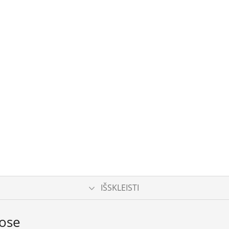
IŠSKLEISTI
uose