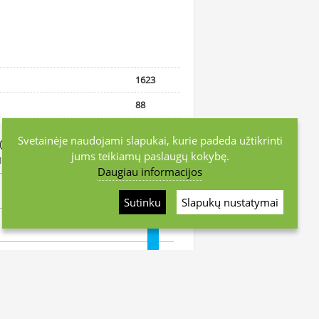
1623
88
Svetainėje naudojami slapukai, kurie padeda užtikrinti
1000 gyventojų
jums teikiamų paslaugų kokybę.
12-31
Daugiau informacijos
Sutinku
Slapukų nustatymai