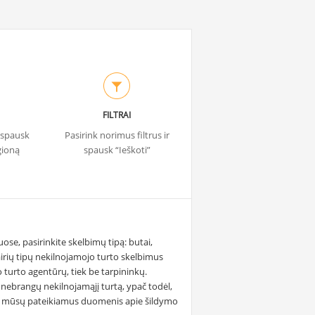
FILTRAI
r spausk
Pasirink norimus filtrus ir
gioną
spausk “Ieškoti”
se, pasirinkite skelbimų tipą: butai,
airių tipų nekilnojamojo turto skelbimus
turto agentūrų, tiek be tarpininkų.
nebrangų nekilnojamąjį turtą, ypač todėl,
agal mūsų pateikiamus duomenis apie šildymo