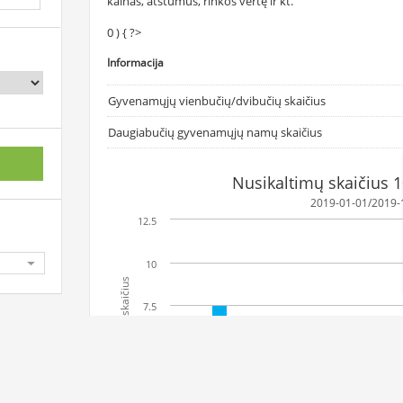
kainas, atstumus, rinkos vertę ir kt.
0 ) { ?>
Informacija
Gyvenamųjų vienbučių/dvibučių skaičius
Daugiabučių gyvenamųjų namų skaičius
Nusikaltimų skaičius 
2019-01-01/2019-
12.5
10
Nusikaltimų skaičius
7.5
5
2.5