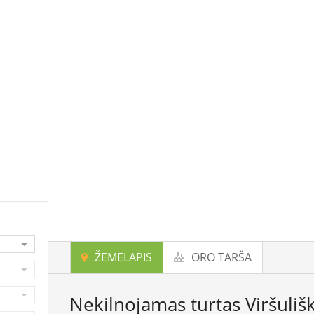
ŽEMELAPIS
ORO TARŠA
Nekilnojamas turtas Viršuliš