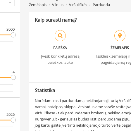
Žemėlapis
Vilnius
Viršuliškės
Parduoda
Kaip surasti namą?
3000
PAIEŠKA
ŽEMĖLAPIS
Įvesk konkretų adresą
Išskleisk žemėlapį i
paieškos lauke
pageidaujamą re
4
Statistika
Norėdami rasti parduodamą nekilnojamąjį turtą Viršulišk
namai, patalpos, sklypai. Atsiradusiame sąraše rasite įv
Viršuliškėse - tiek parduodamus brokerių, nekilnojamojo
2026
Kurgyvenu.lt - geriausias būdas rasti parduodamą pigų, 
jog kartu galite įvertinti nekilnojamojo turto vertę p