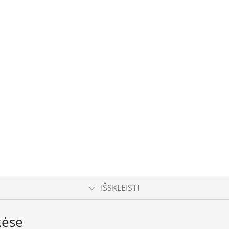
IŠSKLEISTI
kėse