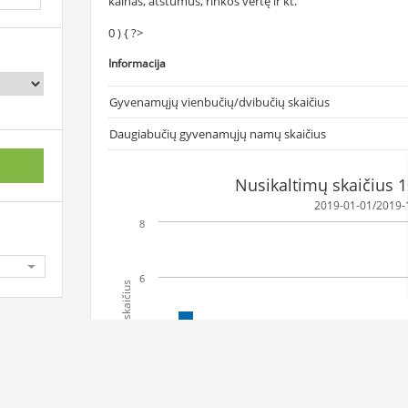
kainas, atstumus, rinkos vertę ir kt.
0 ) { ?>
Informacija
Gyvenamųjų vienbučių/dvibučių skaičius
Daugiabučių gyvenamųjų namų skaičius
Nusikaltimų skaičius 
2019-01-01/2019-
8
6
Nusikaltimų skaičius
4
2