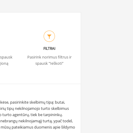
FILTRAI
r spausk
Pasirink norimus filtrus ir
gioną
spausk “Ieškoti”
ėse, pasirinkite skelbimų tipą: butai,
airių tipų nekilnojamojo turto skelbimus
 turto agentūrų, tiek be tarpininkų.
nebrangų nekilnojamąjį turtą, ypač todėl,
agal mūsų pateikiamus duomenis apie šildymo