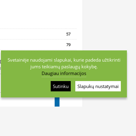
57
79
Svetainėje naudojami slapukai, kurie padeda užtikrinti
1000 gyventojų
jums teikiamų paslaugų kokybę.
12-31
Daugiau informacijos
Sutinku
Slapukų nustatymai