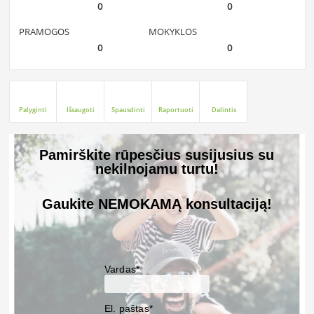
0
0
PRAMOGOS
MOKYKLOS
0
0
Palyginti
Išsaugoti
Spausdinti
Raportuoti
Dalintis
Pamirškite rūpesčius susijusius su
nekilnojamu turtu!
Gaukite NEMOKAMĄ konsultaciją!
Vardas*
El. paštas*