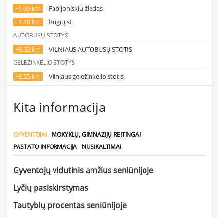
~1.09 km
Fabijoniškių žiedas
~1.10 km
Rugių st.
AUTOBUSŲ STOTYS
~8.32 km
VILNIAUS AUTOBUSŲ STOTIS
GELEŽINKELIO STOTYS
~8.55 km
Vilniaus geležinkelio stotis
Kita informacija
GYVENTOJAI
MOKYKLŲ, GIMNAZIJŲ REITINGAI
PASTATO INFORMACIJA
NUSIKALTIMAI
Gyventojų vidutinis amžius seniūnijoje
Lyčių pasiskirstymas
Tautybių procentas seniūnijoje