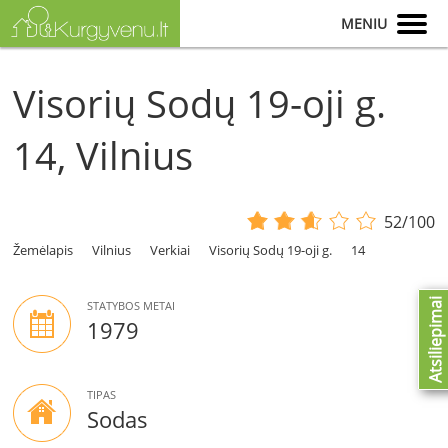
MENIU
Visorių Sodų 19-oji g.
14, Vilnius
52/100
Žemėlapis
Vilnius
Verkiai
Visorių Sodų 19-oji g.
14
Atsiliepimai
STATYBOS METAI
1979
TIPAS
Sodas