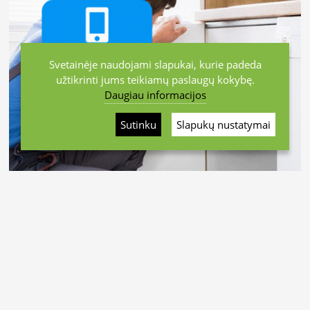
Svetainėje naudojami slapukai, kurie padeda
užtikrinti jums teikiamų paslaugų kokybę.
Daugiau informacijos
Sutinku
Slapukų nustatymai