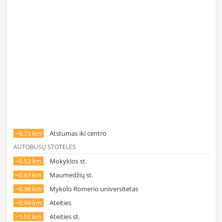
~6.73 km
Atstumas iki centro
AUTOBUSŲ STOTELĖS
~0.52 km
Mokyklos st.
~0.63 km
Maumedžių st.
~0.98 km
Mykolo Romerio universitetas
~0.99 km
Ateities
~1.02 km
Ateities st.