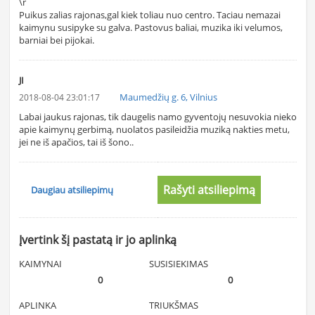
\r
Puikus zalias rajonas,gal kiek toliau nuo centro. Taciau nemazai
kaimynu susipyke su galva. Pastovus baliai, muzika iki velumos,
barniai bei pijokai.
JI
Maumedžių g. 6, Vilnius
2018-08-04 23:01:17
Labai jaukus rajonas, tik daugelis namo gyventojų nesuvokia nieko
apie kaimynų gerbimą, nuolatos pasileidžia muziką nakties metu,
jei ne iš apačios, tai iš šono..
Rašyti atsiliepimą
Daugiau atsiliepimų
Įvertink šį pastatą ir jo aplinką
KAIMYNAI
SUSISIEKIMAS
0
0
APLINKA
TRIUKŠMAS