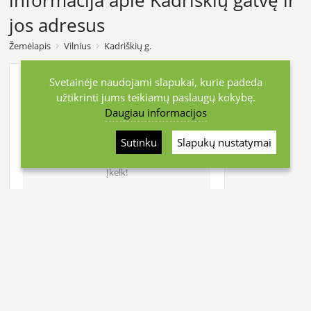
jos adresus
Žemėlapis
Vilnius
Kadriškių g.
Svetainėje naudojami slapukai, kurie padeda
užtikrinti jums teikiamų paslaugų kokybę.
Daugiau informacijos
Sutinku
Slapukų nustatymai
Turi šio pastato nuotraukų?
Įkelk!
Kadriškių g. 8, Vilniaus m.
Atstumas iki centro
~11.4 km
Statistika